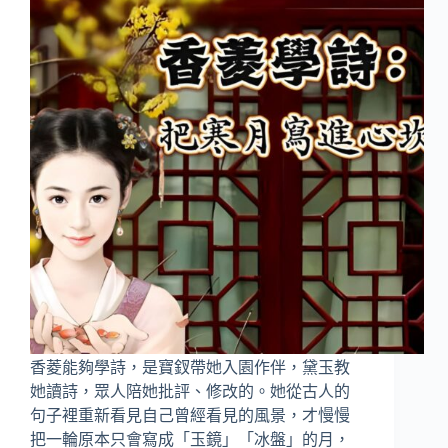
香菱能夠學詩，是寶釵帶她入園作伴，黛玉教
她讀詩，眾人陪她批評、修改的。她從古人的
句子裡重新看見自己曾經看見的風景，才慢慢
把一輪原本只會寫成「玉鏡」「冰盤」的月，