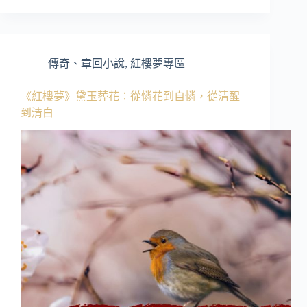
傳奇、章回小說
,
紅樓夢專區
《紅樓夢》黛玉葬花：從憐花到自憐，從清醒
到清白