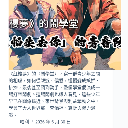
《紅樓夢》的〈鬧學堂〉，寫一群青少年之間
的相處，如何從親近、偏愛，慢慢變成嫉妒、
排擠，最後甚至鬧到動手，整個學堂便演成一
場打架鬧劇。這場鬧劇也讓人看見，這些少年
早已在關係遠近、家世背景與利益牽動之中，
學會了大人世界那一套偏袒、算計與權力遊
戲。
哈利
2026 年 6 月 30 日