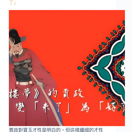
了」
賈政對寶玉才性是明白的，但這樣纖細的才性