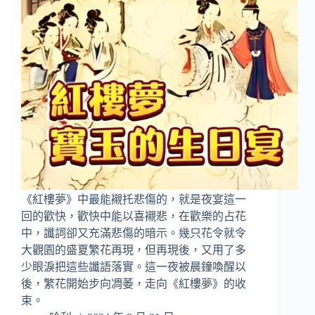
《紅樓夢》中最能襯托悲傷的，就是夜宴這一
回的歡快，歡快中能以喜襯悲，在歡樂的占花
中，讖詞卻又充滿悲傷的暗示。幾只花令就令
大觀園的盛夏繁花再現，但再現後，又用了多
少眼淚把這些讖語落實。這一夜被晨鐘喚醒以
後，繁花開始步向凋萎，走向《紅樓夢》的收
束。