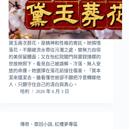
黛玉兩次葬花，是精神和性格的寄託。她憐惜
落花，不願被流水帶往污濁之處，替無力自保
的美保留體面；又在怡紅院關門與寶釵撲蝶的
世故映照下，看見自己被誤解、冷落、無人安
放的命運。她選擇在落花前接住傷害，「質本
潔來還潔去，雖看懂世故卻不願把冷意轉嫁他
人，只願守住自己的清白與真心。
哈利
2026 年 6 月 3 日
傳奇、章回小說
,
紅樓夢專區