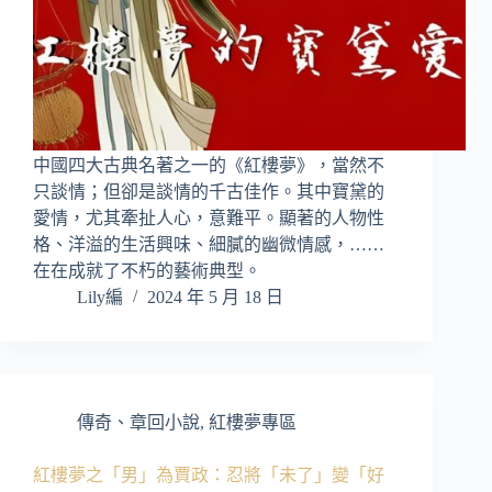
中國四大古典名著之一的《紅樓夢》，當然不
只談情；但卻是談情的千古佳作。其中寶黛的
愛情，尤其牽扯人心，意難平。顯著的人物性
格、洋溢的生活興味、細膩的幽微情感，……
在在成就了不朽的藝術典型。
Lily編
2024 年 5 月 18 日
傳奇、章回小說
,
紅樓夢專區
紅樓夢之「男」為賈政：忍將「未了」變「好