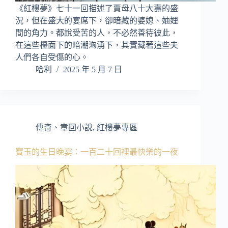
《紅樓夢》七十一回描述了賈母八十大壽的盛
況，但在盛大的宴席下，卻暗藏的婆媳、妯娌
間的角力。都說受苦的人，不必然善待彼此，
在這些檯面下的暗潮洶湧下，其實藏著這些夫
人們各自受傷的心。
哈利
2025 年 5 月 7 日
傳奇、章回小說
,
紅樓夢專區
寶玉的生日晚宴：一百二十回裡最快樂的一夜