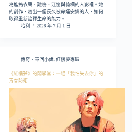
寫進搗衣聲、雞鳴、江笛與倚欄的人影裡。她
的創作，寫出一個長久被命運安排的人，如何
取得重新詮釋生命的能力。
哈利
2026 年 7 月 1 日
傳奇、章回小說
,
紅樓夢專區
《紅樓夢》的鬧學堂：一場「我怕失去你」的
青春防衛