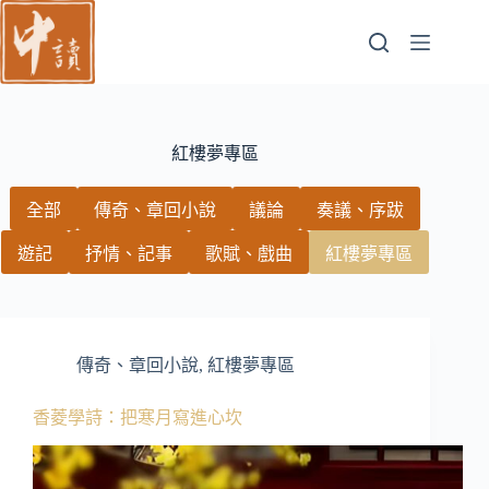
跳
至
主
要
內
容
紅樓夢專區
全部
傳奇、章回小說
議論
奏議、序跋
遊記
抒情、記事
歌賦、戲曲
紅樓夢專區
傳奇、章回小說
,
紅樓夢專區
香菱學詩：把寒月寫進心坎