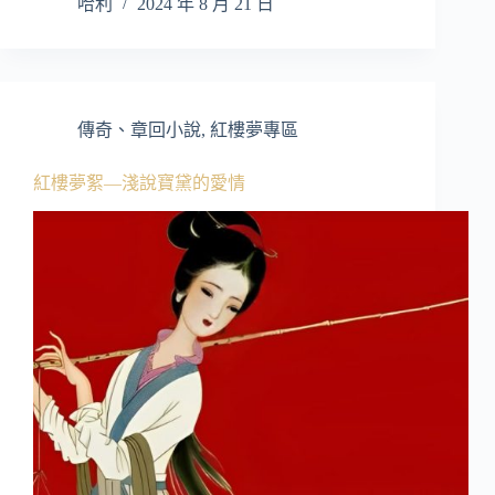
哈利
2024 年 8 月 21 日
傳奇、章回小說
,
紅樓夢專區
紅樓夢絮—淺說寶黛的愛情