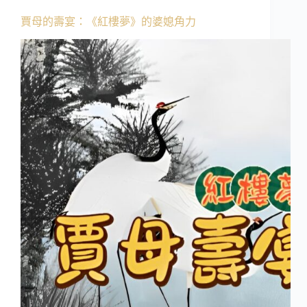
賈母的壽宴：《紅樓夢》的婆媳角力