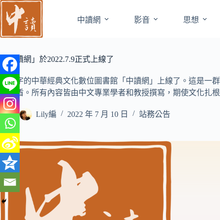
跳
至
中讀網
影音
思想
主
要
內
「中讀網」於2022.7.9正式上線了
容
繁體字的中華經典文化數位圖書館「中讀網」上線了。這是一群
力後盾。所有內容皆由中文專業學者和教授撰寫，期使文化扎根
Lily編
2022 年 7 月 10 日
站務公告