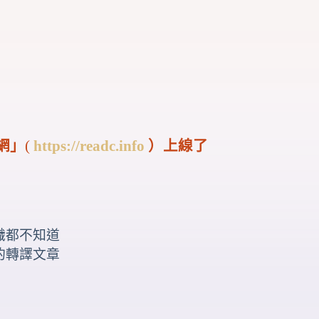
網」
(
https://readc.info
）上線了
識都不知道
的轉譯文章