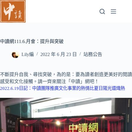
跳
至
主
要
內
容
中讀網111.6.月會：提升與突破
Lily編
2022 年 6 月 23 日
站務公告
不斷提升自我、尋找突破，為的是：要為讀者創造更美好的閱讀
感受和文化接觸。請一齊來關注「中讀」網吧！
2022.6.19日記：中讀團隊推廣文化事業的熱情比夏日陽光還熾熱