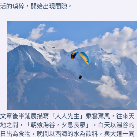
活的瑣碎，開始出現間隙。
文章後半鋪展描寫「大人先生」乘雲駕風，往來天
地之間，「朝飧湯谷，夕息長泉」，白天以湯谷的
日出為食物，晚間以西海的水為飲料，與大道一同