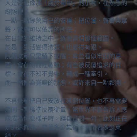
人是否也像那「處於褌中」的小物，在熟悉的
縫隙裡，
一點一點經營自己的安穩；把位置、聲譽與掌
聲，當成可以依靠的所在；
在日常的維持之中，逐漸習慣那個範圍。
於是，生活變得清楚，也變得有限。
阮籍文章只是留下提醒：有些看似牢固的東
西，會在時間裡鬆動；有些被反覆追求的目
標，會在不知不覺中，轉成一種牽引。
而一個較為寬廣的狀態，或許來自一點鬆開。
不再急著把自己安放在某個位置，也不再需要
用同一套標準反覆衡量。當世界不斷告訴人應
該成為什麼樣子時，讓自己問一句：此刻正在
走的這條路，帶著多少靠近，也帶著多少束
縛？