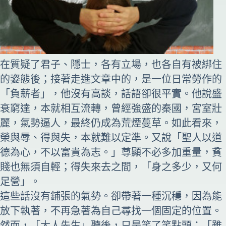
在質疑了君子、隱士，各有立場，也各自有被綁住
的姿態後；接著走進文章中的，是一位日常勞作的
「負薪者」，他沒有高談，話語卻很平實。他說盛
衰窮達，本就相互流轉，曾經強盛的秦國，宮室壯
麗，氣勢逼人，最終仍成為荒煙蔓草。如此看來，
榮與辱、得與失，本就難以定準。又說「聖人以道
德為心，不以富貴為志。」尊顯不必多加重量，貧
賤也無須自輕；得失來去之間，「身之多少，又何
足營」。
這些話沒有鋪張的氣勢。卻帶著一種沉穩，因為能
放下執著，不再急著為自己尋找一個固定的位置。
然而，「大人先生」聽後，只是笑了笑點頭：「雖