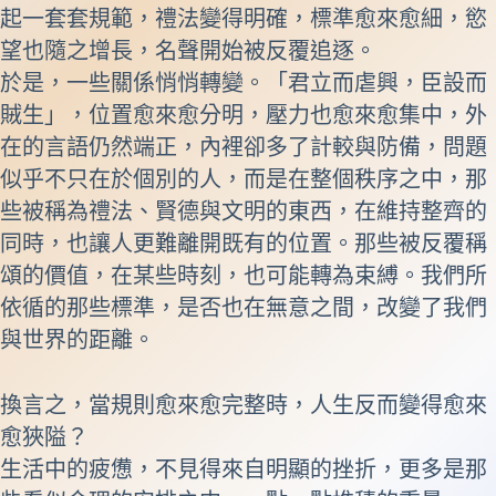
起一套套規範，禮法變得明確，標準愈來愈細，慾
望也隨之增長，名聲開始被反覆追逐。
於是，一些關係悄悄轉變。「君立而虐興，臣設而
賊生」，位置愈來愈分明，壓力也愈來愈集中，外
在的言語仍然端正，內裡卻多了計較與防備，問題
似乎不只在於個別的人，而是在整個秩序之中，那
些被稱為禮法、賢德與文明的東西，在維持整齊的
同時，也讓人更難離開既有的位置。那些被反覆稱
頌的價值，在某些時刻，也可能轉為束縛。我們所
依循的那些標準，是否也在無意之間，改變了我們
與世界的距離。
換言之，當規則愈來愈完整時，人生反而變得愈來
愈狹隘？
生活中的疲憊，不見得來自明顯的挫折，更多是那