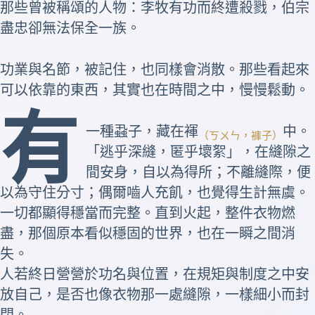
那些曾被稱頌的人物：
李牧
有功而終遭殺戮，
伯宗
盡忠卻無法保全一族。
功業與名節，被記住，也同樣會消散。那些看起來
可以依靠的東西，其實也在時間之中，慢慢鬆動。
有
一種蝨子，藏在褌
中。
（ㄎㄨㄣ，褲子）
「逃乎深縫，匿乎壞絮」，在縫隙之
間安身，自以為得所；不離縫際，便
以為守住分寸；偶爾嚙人充飢，也覺得生計無虞。
一切都顯得穩當而完整。直到火起，整件衣物燃
盡，那個原本看似穩固的世界，也在一瞬之間消
失。
人若終日營營於功名與位置，在規矩與制度之中安
放自己，是否也像衣物那一處縫隙，一樣細小而封
閉。