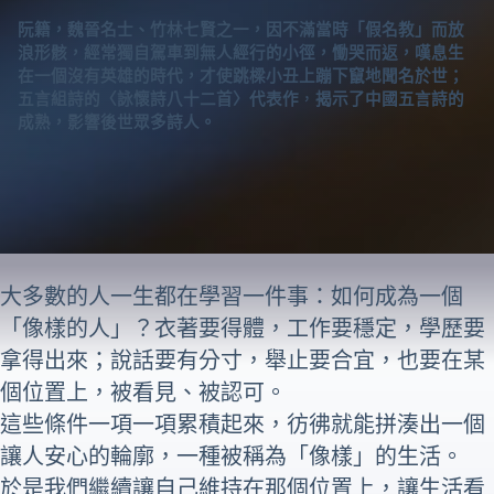
阮籍，魏晉名士、竹林七賢之一，因不滿當時「假名教」而放
浪形骸，經常獨自駕車到無人經行的小徑，慟哭而返，嘆息生
在一個沒有英雄的時代，才使跳樑小丑上蹦下竄地聞名於世；
五言組詩的〈詠懷詩八十二首〉
代表作
，
揭示了中國五言詩的
成熟，影響後世眾多詩人。
大多數的人一生都在學習一件事：如何成為一個
「像樣的人」？衣著要得體，工作要穩定，學歷要
拿得出來；說話要有分寸，舉止要合宜，也要在某
個位置上，被看見、被認可。
這些條件一項一項累積起來，彷彿就能拼湊出一個
讓人安心的輪廓，一種被稱為「像樣」的生活。
於是我們繼續讓自己維持在那個位置上，讓生活看