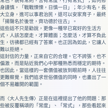
常色，貌有常則，言有常度，行有常式」；如何修
身謹慎，「戰戰慄慄，日慎一日」；年少有名，長
大立身，進可以事君治民，退可以安家育子，最終
「揚聲名於後世，齊功德於往古」。
這些話不只是勸說，更像一種早已寫好的生活方
式，人該怎麼走，才算體面；怎麼活，才算不負此
生，彷彿都已經有了答案。也正因為如此，它讓人
難以拒絕。
這封信的力量，正來自它的合理。它不誇張，也不
偏激，而是貼近我們心中那種熟悉而穩定的期待。
也因此，當這樣的一套價值被放到眼前時，人往往
更難察覺，我們追求世俗價值的同時，也畫出了一
個不易離開的範圍。
而〈大人先生傳〉正是在這裡提出了他的問題：那
些被反覆稱頌的「常度」、「常式」，那些看起來