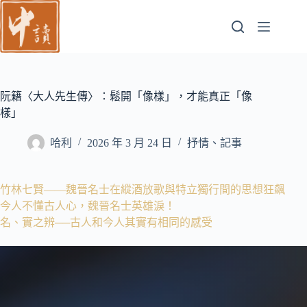
跳
至
主
要
內
容
阮籍〈大人先生傳〉：鬆開「像樣」，才能真正「像
樣」
哈利
2026 年 3 月 24 日
抒情、記事
竹林七賢——魏晉名士在縱酒放歌與特立獨行間的思想狂飆
今人不懂古人心，魏晉名士英雄淚！
名、實之辨──古人和今人其實有相同的感受