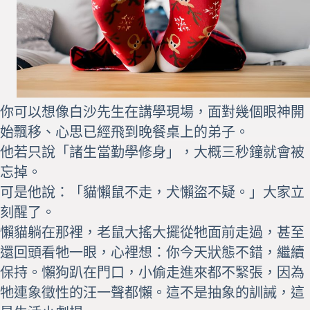
你可以想像白沙先生在講學現場，面對幾個眼神開
始飄移、心思已經飛到晚餐桌上的弟子。
他若只說「諸生當勤學修身」，大概三秒鐘就會被
忘掉。
可是他說：「貓懶鼠不走，犬懶盜不疑。」大家立
刻醒了。
懶貓躺在那裡，老鼠大搖大擺從牠面前走過，甚至
還回頭看牠一眼，心裡想：你今天狀態不錯，繼續
保持。懶狗趴在門口，小偷走進來都不緊張，因為
牠連象徵性的汪一聲都懶。這不是抽象的訓誡，這