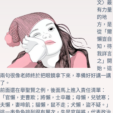
文〉最
有力量
的地
方，是
從「爾
懶豈自
知，待
我詳言
之」開
始。這
兩句很像老師終於把眼鏡拿下來，準備好好講一講
了。
前面還在舉聖賢之例，後面馬上進入責任清單：
「官懶，吏曹欺；將懶，士卒離；母懶，兒號寒；
夫懶，妻啼飢；貓懶，鼠不走；犬懶，盜不疑。」
這一串角色排列很有層次，先是官與將，代表政治