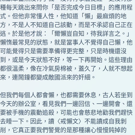
種每天跳出來問你「是否完成今日目標」的應用程
式。但他非常懂人性，他知道「懶」最麻煩的地
方，不是人不知道自己該動，而是不承認自己正在
逃。於是他才說：「爾懶豈自知，待我詳言之。」
懶惰最常見的狀態，就是當事人不覺得自己懶，他
可能覺得只是需要準備得更完整，只是時機還沒
到，或是今天狀態不好，等一下再開始。這些理由
都很溫柔，像在冷氣房棉被，蓋久了，人就不想起
來，連鬧鐘都變成敵國派來的奸細。
但我們每個人都會懶，也都需要休息，古人若坐到
今天的辦公室，看見我們一邊回信、一邊開會、還
要被手機的震動追殺，可能也會慈悲地勸我們趕快
去睡一下。因此，讀〈戒懶文〉不能讀成自我剝
削，它真正要我們警覺的是那種讓心慢慢鈍掉的