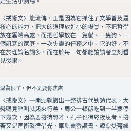
是生活小劇場。
〈戒懶文〉能流傳，正是因為它抓住了文學普及最
核心的能力，把大的道理放進小的場景，不把哲學
放在雲端高處，而把哲學放在一隻貓、一隻狗、一
個飢寒的家庭、一次失靈的任務之中。它的好，不
在於理論名詞多，而在於每一句都能讓讀者立刻看
見後果。
聖賢很忙，但不是要你焦慮
〈戒懶文〉一開頭就搬出一整排古代勤勉代表，大
舜聽見雞叫就起來行善，周公一頓飯吃到一半要停
下幾次，因為要接待賢才，孔子也得終夜思考。接
著又是匡衡鑿壁借光、車胤囊螢讀書、韓愈焚膏繼