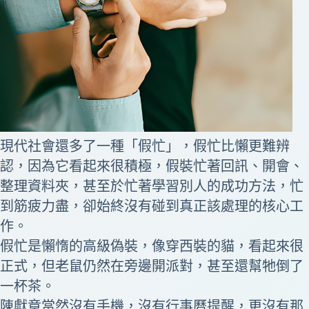
現代社會還多了一種「假忙」，假忙比懶更難辨
認，因為它看起來很積極，假裝忙著回訊、開會、
整理資料夾，甚至於忙著學習別人的成功方法，忙
到筋疲力盡，卻始終沒有碰到真正該處理的核心工
作。
假忙是懶惰的高級偽裝，像穿西裝的貓，看起來很
正式，但老鼠仍然在旁邊開派對，甚至還幫牠倒了
一杯茶。
陳獻章當然沒有手機，沒有行事曆提醒，更沒有那