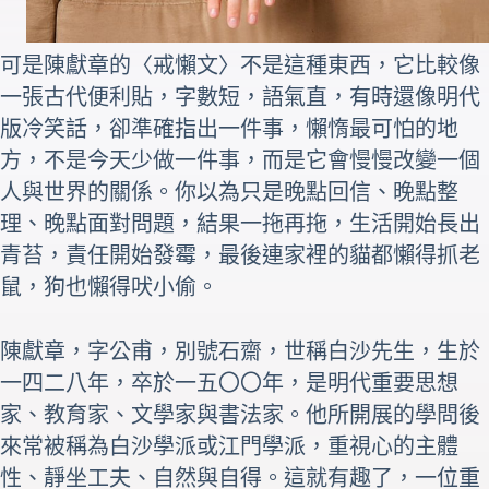
可是陳獻章的〈戒懶文〉不是這種東西，它比較像
一張古代便利貼，字數短，語氣直，有時還像明代
版冷笑話，卻準確指出一件事，懶惰最可怕的地
方，不是今天少做一件事，而是它會慢慢改變一個
人與世界的關係。你以為只是晚點回信、晚點整
理、晚點面對問題，結果一拖再拖，生活開始長出
青苔，責任開始發霉，最後連家裡的貓都懶得抓老
鼠，狗也懶得吠小偷。
陳獻章，字公甫，別號石齋，世稱白沙先生，生於
一四二八年，卒於一五〇〇年，是明代重要思想
家、教育家、文學家與書法家。他所開展的學問後
來常被稱為白沙學派或江門學派，重視心的主體
性、靜坐工夫、自然與自得。這就有趣了，一位重