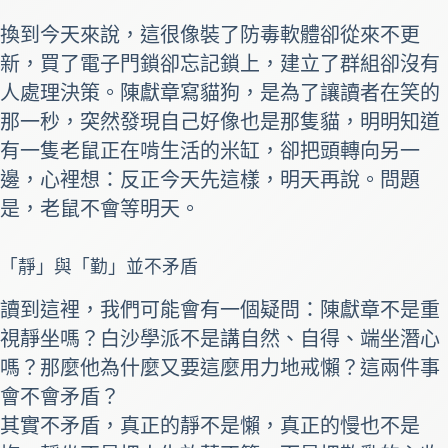
換到今天來說，這很像裝了防毒軟體卻從來不更
新，買了電子門鎖卻忘記鎖上，建立了群組卻沒有
人處理決策。陳獻章寫貓狗，是為了讓讀者在笑的
那一秒，突然發現自己好像也是那隻貓，明明知道
有一隻老鼠正在啃生活的米缸，卻把頭轉向另一
邊，心裡想：反正今天先這樣，明天再說。問題
是，老鼠不會等明天。
「靜」與「勤」並不矛盾
讀到這裡，我們可能會有一個疑問：陳獻章不是重
視靜坐嗎？白沙學派不是講自然、自得、端坐潛心
嗎？那麼他為什麼又要這麼用力地戒懶？這兩件事
會不會矛盾？
其實不矛盾，真正的靜不是懶，真正的慢也不是