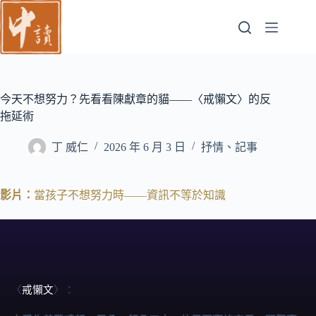
跳
至
主
要
內
容
今天不想努力？先看看陳獻章的貓——〈戒懶文〉的反
拖延術
丁 威仁
2026 年 6 月 3 日
抒情、記事
影片：
當孩子不想努力時——資訊不等於知識
〈
戒懶文
〉：