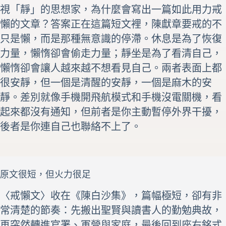
視「靜」的思想家，為什麼會寫出一篇如此用力戒
懶的文章？答案正在這篇短文裡，陳獻章要戒的不
只是懶，而是那種無意識的停滯。休息是為了恢復
力量，懶惰卻會偷走力量；靜坐是為了看清自己，
懶惰卻會讓人越來越不想看見自己。兩者表面上都
很安靜，但一個是清醒的安靜，一個是麻木的安
靜。差別就像手機開飛航模式和手機沒電關機，看
起來都沒有通知，但前者是你主動暫停外界干擾，
後者是你連自己也聯絡不上了。
原文很短，但火力很足
〈戒懶文〉收在《陳白沙集》，篇幅極短，卻有非
常清楚的節奏：先搬出聖賢與讀書人的勤勉典故，
再突然轉進官署、軍營與家庭，最後回到座右銘式