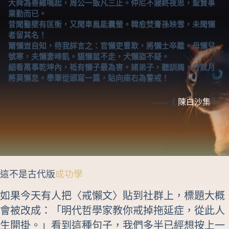
大舜為善雞鳴起，周公一飯凡三止。仲尼不寢終夜思，聖賢事
業勤而已。
昔聞鑿壁有匡衡，又聞車胤能囊螢。韓愈焚膏孫映雪，未聞懶
者留其名！
爾懶豈自知，待我詳言之：官懶吏曹欺，將懶士卒離。母懶兒
號寒，夫懶妻啼飢。貓懶鼠不走，犬懶盜不疑。
細看萬事乾坤內，祗有懶子最為害。諸弟子，聽訓誨，日就月
將莫懈怠。舉筆從頭寫一篇，貼向座右為警戒！
——《
陳白沙集
》
這不是古代版
成功學
如果今天有人把〈戒懶文〉貼到社群上，標題大概
會被改成：「明代哲學家教你戒掉拖延症，從此人
生開掛。」看到這種句子，我們多半已經想按上一