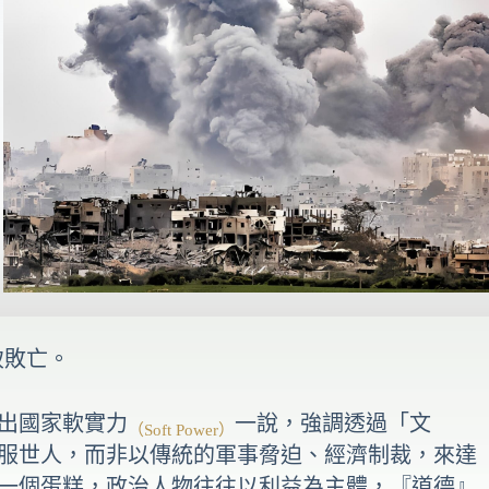
致敗亡。
出國家軟實力
一說，強調透過「文
（Soft Power）
服世人，而非以傳統的軍事脅迫、經濟制裁，來達
一個蛋糕，政治人物往往以利益為主體，『道德』