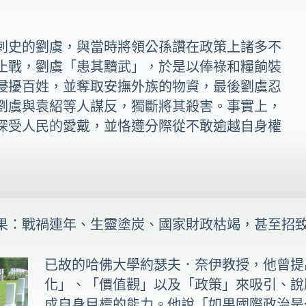
刺史的劉虞，與當時將領公孫讚在政策上諸多不
止戰，劉虞「患其黷武」，於是以俸祿和糧餉裝
侵擾百姓，並奪取安撫外族的物資，最後劉虞忍
劉虞與袁紹等人謀反，獨斷將其殺害。事實上，
深受人民的愛戴，並恪遵分際從不敢逾越自身權
果：戰禍連年、生靈塗炭、國家財政枯竭，甚至招
已故的哈佛大學約瑟夫．奈伊教授，他曾提
化」、「價值觀」以及「政策」來吸引、說
成自身目標的能力。他說「如果國際政治是