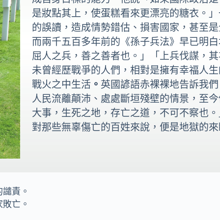
是妝點其上，使蛋糕看來更漂亮的糖衣。」
的誤讀，造成情勢錯估、損害國家，甚至是
而兩千五百多年前的《孫子兵法》早已明白
屈人之兵，善之善者也。」「上兵伐謀，其
未曾經歷戰爭的人們，相對是擁有幸福人生
戰火之中生活
。
英國諺語赤裸裸地告訴我們
人民流離顛沛、處處斷垣殘壁的情景，至今
大事，生死之地，存亡之道，不可不察也。
對那些無辜傷亡的百姓來說，便是地獄的來
的譴責。
家敗亡。