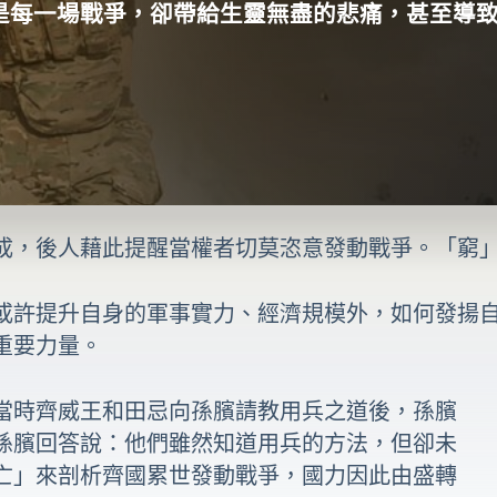
是每一場戰爭，卻帶給生靈無盡的悲痛，甚至導
成，後人藉此提醒當權者切莫恣意發動戰爭。「窮
或許提升自身的軍事實力、經濟規模外，如何發揚
重要力量。
當時齊威王和田忌向孫臏請教用兵之道後，孫臏
孫臏回答說：他們雖然知道用兵的方法，但卻未
亡」來剖析齊國累世發動戰爭，國力因此由盛轉