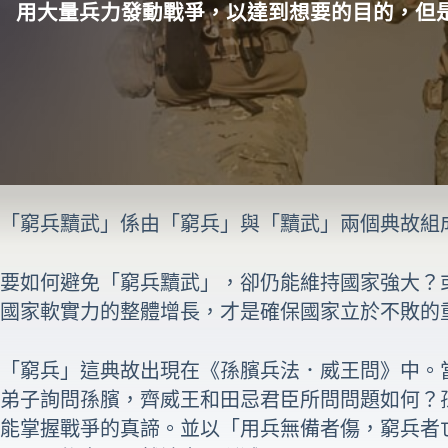
用大量兵力發動戰爭，以達到想要的目的，但
「窮兵黷武」係由「窮兵」與「黷武」兩個典故組
要如何避免「窮兵黷武」，卻仍能維持國家強大？
國家軟實力的整體增長，才是確保國家立於不敗的
「窮兵」這典故出現在《孫臏兵法．威王問》中。
弟子詢問孫臏，齊威王和田忌君臣所問問題如何？
能掌握戰爭的真諦。並以「用兵無備者傷，窮兵者