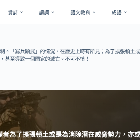
賞詩
讀詞
語文教育
成語
制。「窮兵黷武」的情況，在歷史上時有所見；為了擴張領土或
，甚至導致一個國家的滅亡。不可不慎！
權者為了擴張領土或是為消除潛在威脅勢力，亦