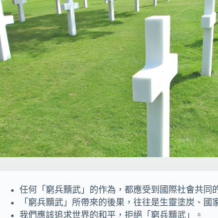
任何「窮兵黷武」的作為，都應受到國際社會共同
「窮兵黷武」所帶來的後果，往往是生靈塗炭、國
我們應該追求世界的和平，拒絕「窮兵黷武」。