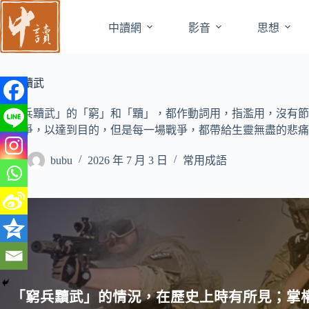
跳
至
中讀網
影音
思想
主
要
內
窮兵黷武
容
「窮兵黷武」的「窮」和「黷」，都作動詞用，指濫用，沒有節
動戰爭，以達到目的，但是每一場戰爭，都帶給生靈無盡的悲痛
bubu
2026 年 7 月 3 日
常用成語
「窮兵黷武」的情況，在歷史上時有所見；掌