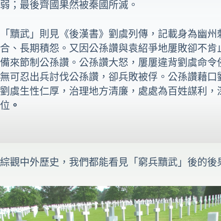
弱；最後齊國果然被秦國所滅。
「黷武」則見《後漢書》劉虞列傳，記載身為幽州
合、長期積怨。又因公孫讚與袁紹爭地屢敗卻不肯
備來節制公孫讚。公孫讚大怒，屢屢違背劉虞命令
無可忍出兵討伐公孫讚，卻兵敗被俘。公孫讚藉口
劉虞生性仁厚，治理地方清廉，處處為百姓謀利，
位
。
綜觀中外歷史，我們都能看見「窮兵黷武」後的後