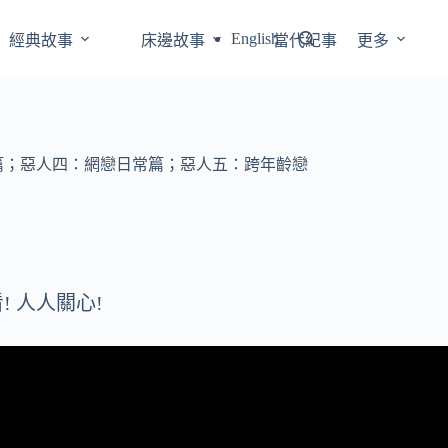
English
經典故事
床邊故事
當代紀事
更多
篇；惡人四：網戀日常篇；惡人五：跨年齡戀
 人人關心!