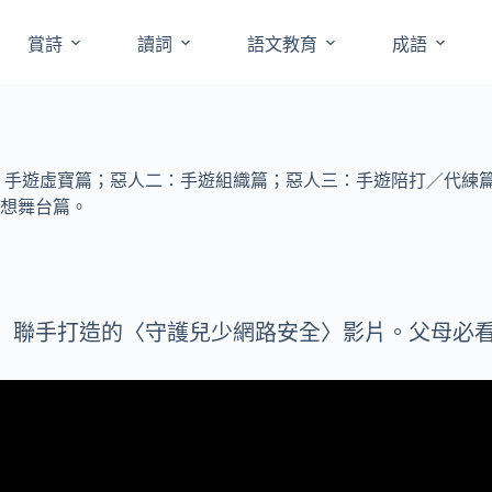
賞詩
讀詞
語文教育
成語
：手遊虛寶篇；惡人二：手遊組織篇；惡人三：手遊陪打／代練
想舞台篇。
聯手打造的〈守護兒少網路安全〉影片。父母必看!