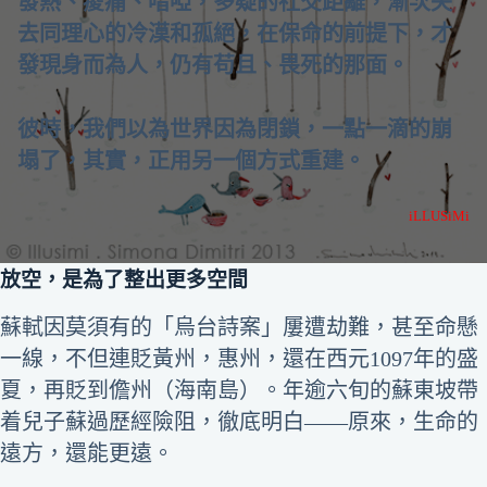
發熱、痠痛、喑啞，多疑的社交距離，漸次失
去同理心的冷漠和孤絕，在保命的前提下，才
發現身而為人，仍有苟且、畏死的那面。
彼時，我們以為世界因為閉鎖，一點一滴的崩
塌了，其實，正用另一個方式重建。
iLLUSiMi
放空，是為了整出更多空間
蘇軾因莫須有的「烏台詩案」屢遭劫難，甚至命懸
一線，不但連貶黃州，惠州，還在西元1097年的盛
夏，再貶到儋州（海南島）。年逾六旬的蘇東坡帶
着兒子蘇過歷經險阻，徹底明白――原來，生命的
遠方，還能更遠。