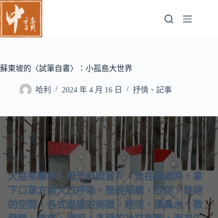
跳
至
主
要
內
容
蘇東坡的〈試筆自書〉：小孤島大世界
哈利
2024 年 4 月 16 日
抒情、記事
大疫來襲時，陽光斜照窗戶，惟在獨處時，拿
下口罩方能大口呼吸。歷經隔離、封閉、禁絕
的空間，各式詭譎的病徵，輕咳、擤鼻水、微