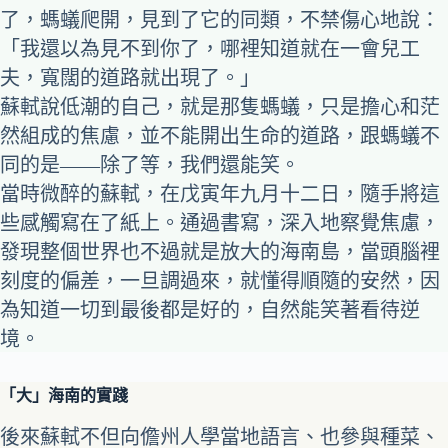
了，螞蟻爬開，見到了它的同類，不禁傷心地說：
「我還以為見不到你了，哪裡知道就在一會兒工
夫，寬闊的道路就出現了。」
蘇軾說低潮的自己，就是那隻螞蟻，只是擔心和茫
然組成的焦慮，並不能開出生命的道路，跟螞蟻不
同的是――除了等，我們還能笑。
當時微醉的蘇軾，在戊寅年九月十二日，隨手將這
些感觸寫在了紙上。通過書寫，深入地察覺焦慮，
發現整個世界也不過就是放大的海南島，當頭腦裡
刻度的偏差，一旦調過來，就懂得順隨的安然，因
為知道一切到最後都是好的，自然能笑著看待逆
境。
「大」海南的實踐
後來蘇軾不但向儋州人學當地語言、也參與種菜、