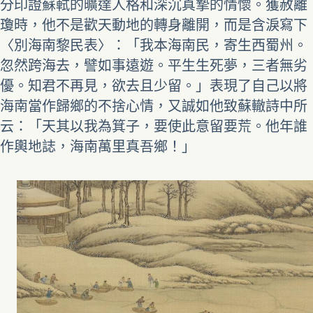
分印證蘇軾的曠達人格和深沉真摯的情懷。獲赦離
瓊時，他不是歡天動地的轉身離開，而是含淚寫下
〈別海南黎民表〉：「我本海南民，寄生西蜀州。
忽然跨海去，譬如事遠遊。平生生死夢，三者無劣
優。知君不再見，欲去且少留。」表現了自己以將
海南當作歸鄉的不捨心情，又誠如他致蘇轍詩中所
云：「天其以我為箕子，要使此意留要荒。他年誰
作輿地誌，海南萬里真吾鄉！」