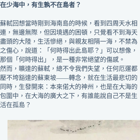
在少海中，有生孰不在島者？
蘇軾回想當時剛到海南島的時候，看到四周天水相
連，無邊無際，但因境遇的困頓，只覺看不到海天
盡頭的大陸，生活慘絕，與親友相隔一海，不禁為
之傷心，說道：「何時得出此島耶？」可以想像，
那個「何時得出」，是一種非常絕望的傷感。
然而，曠達的蘇軾，總不令我們失望，任何厄運都
壓不垮豁達的蘇東坡――轉念，就在生活最悲切的
同時，生發開來：本來偌大的神州，也是在大海的
包圍中，在大海的廣大之下，有誰能說自己不是生
活在孤島？