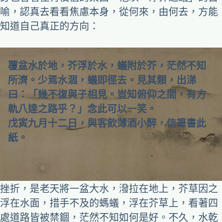
喻，認真去看看焦慮本身，從何來，由何去，方能
知道自己真正的方向：
覆盆水於地，芥浮於水，蟻附於芥，茫然不知
所濟。少焉水涸，蟻即徑去。見其類，出涕
曰：「幾不復與子相見。豈知俯仰之間，有方
軌八達之路乎？」念此可以一笑。
戊寅九月十二日，與客飲薄酒小醉，信筆書此
紙。
挫折，是老天將一盆大水，潑拉在地上，芥草因之
浮在水面，措手不及的螞蟻，浮在芥草上，看著四
處道路皆被禁錮，茫然不知如何是好。不久，水乾