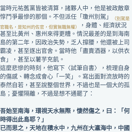
當時元祐舊黨皆被清算，諸夥人中，他是被政敵章
惇鬥爭最慘的那個。不但派任「瓊州別駕」
（別駕是
，身體、經濟狀況
官職名，是知州的佐官，但實無職無權）
甚至比黃州、惠州來得更糟。情況最差的是到海南
島的第二年，因政治失勢，乏人撐腰，他還被上司
霸凌，甚至逐出官舍。當時他「盡賣酒器，以供衣
食」，甚至以薯芋充飢。
這麼悲慘的時刻，他寫下〈試筆自書〉，梳理自身
的傷感、轉念成會心「一笑」。寫出面對流放時的
泰然自若，甚至說整個世界，不過也是一個大的孤
島；憂懼隔離，不過是想不通罷了：
吾始至南海，環視天水無際，悽然傷之，曰：「何
時得出此島耶？」
已而思之，天地在積水中，九州在大瀛海中，中國