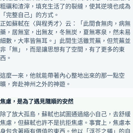
粗礪和渣滓，填充生活了的裂縫，使其逆境也成為
「完整自己」的方式。
正如蘇軾在〈與程秀才〉云：「此間食無肉，病無
藥，居無室，出無友，冬無炭，夏無寒泉，然未易
細數，大率皆無耳。」此間生活雖荒蕪，但荒蕪並
非「無」，而是讓思想有了空間，有了更多的東
西。
這麼一來，他就能帶著內心整地出來的那一點空
曠，奔赴神州之外的神遊。
焦慮，是為了遇見隨順的安然
除了放大孤島，蘇軾也試圖通過縮小自己，去舒緩
焦慮，但蘇軾也許不是抗拒焦慮。事實上，焦慮本
身包含著極有價值的東西。他以「浮芥之蟻」的自