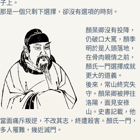
子上。
那是一個只剩下選擇，卻沒有選項的時刻。
顏杲卿沒有投降，
仍破口大罵，顏季
明於是人頭落地，
在骨肉親情之前，
顏氏一門選擇成就
更大的道義。
後來，常山終究失
守。顏杲卿被押往
洛陽，面見安祿
山。史書記載，他
當面痛斥叛逆，不改其志，終遭殺害。顏氏一門，
多人罹難，幾近滅門。