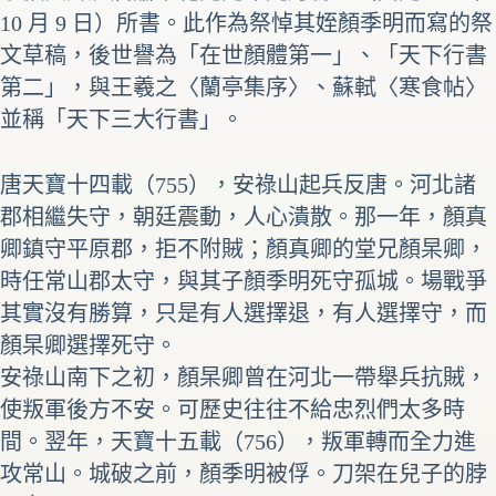
10 月 9 日）所書。此作為祭悼其姪顏季明而寫的祭
文草稿，後世譽為「在世顏體第一」、「天下行書
第二」，與王羲之
〈蘭亭集序〉
、蘇軾〈寒食帖〉
並稱「天下三大行書」。
唐天寶十四載（755），安祿山起兵反唐。河北諸
郡相繼失守，朝廷震動，人心潰散。那一年，顏真
卿鎮守平原郡，拒不附賊；顏真卿的堂兄顏杲卿，
時任常山郡太守，與其子顏季明死守孤城。場戰爭
其實沒有勝算，只是有人選擇退，有人選擇守，而
顏杲卿選擇死守。
安祿山南下之初，顏杲卿曾在河北一帶舉兵抗賊，
使叛軍後方不安。可歷史往往不給忠烈們太多時
間。翌年，天寶十五載（756），叛軍轉而全力進
攻常山。城破之前，顏季明被俘。刀架在兒子的脖