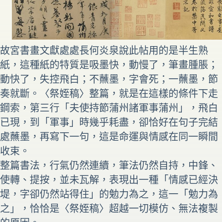
故宮書畫文獻處處長何炎泉說此帖用的是半生熟
紙，這種紙的特質是吸墨快，動慢了，筆畫腫脹；
動快了，失控飛白；不蘸墨，字會死；一蘸墨，節
奏就斷。〈祭姪稿〉整篇，就是在這樣的條件下走
鋼索，第三行「夫使持節蒲州諸軍事蒲州」，飛白
已現，到「軍事」時幾乎耗盡，卻恰好在句子完結
處蘸墨，再寫下一句，這是命運與情感在同一瞬間
收束。
整篇書法，行氣仍然連續，筆法仍然自持，中鋒、
使轉、提按，並未瓦解，表現出一種「情感已經決
堤，字卻仍然站得住」的勉力為之，這一「勉力為
之」，恰恰是〈祭姪稿〉超越一切模仿、無法複製