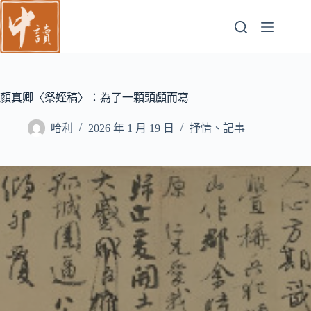
跳
至
主
要
內
容
顏真卿〈祭姪稿〉：為了一顆頭顱而寫
哈利
2026 年 1 月 19 日
抒情、記事