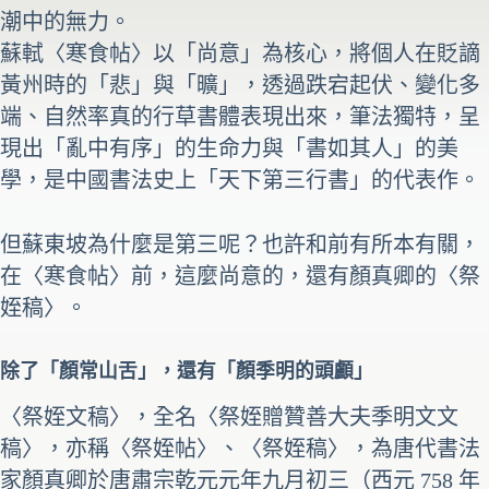
潮中的無力。
蘇軾〈寒食帖〉以「尚意」為核心，將個人在貶謫
黃州時的「悲」與「曠」，透過跌宕起伏、變化多
端、自然率真的行草書體表現出來，筆法獨特，呈
現出「亂中有序」的生命力與「書如其人」的美
學，是中國書法史上「天下第三行書」的代表作。
但蘇東坡為什麼是第三呢？也許和前有所本有關，
在〈寒食帖〉前，這麼尚意的，還有顏真卿的〈祭
姪稿〉。
除了「顏常山舌」，還有「顏季明的頭顱」
〈祭姪文稿〉，全名〈祭姪贈贊善大夫季明文文
稿〉，亦稱〈祭姪帖〉、〈祭姪稿〉，為唐代書法
家顏真卿於唐肅宗乾元元年九月初三（西元 758 年