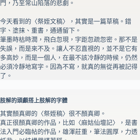
門，乃至常山陷落的悲劇。
今天看到的〈祭姪文稿〉，其實是一篇草稿。錯
字、塗抹、重書，通通留下。
筆墨時枯時潤，飛白忽現，字距忽疏忽密。那不是
失誤，而是來不及。讓人不忍直視的，並不是它有
多高妙，而是一個人，在最不該冷靜的時候，仍然
必須冷靜地寫字。因為不寫，就真的無從再被記得
了。
肢解的頭顱搭上肢解的字體
其實顏真卿的〈祭姪稿〉很不顏真卿。
真正很顏真卿的作品，比如〈麻姑仙壇記〉，是書
法入門必臨帖的作品，雄渾莊重，筆法圓厚，力透