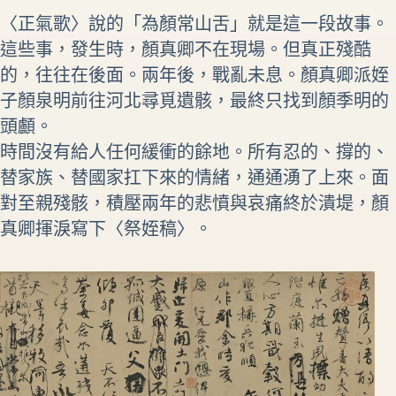
〈正氣歌〉說的「為顏常山舌」就是這一段故事。
這些事，發生時，顏真卿不在現場。但真正殘酷
的，往往在後面。兩年後，戰亂未息。顏真卿派姪
子顏泉明前往河北尋覓遺骸，最終只找到顏季明的
頭顱。
時間沒有給人任何緩衝的餘地。所有忍的、撐的、
替家族、替國家扛下來的情緒，通通湧了上來。面
對至親殘骸，積壓兩年的悲憤與哀痛終於潰堤，顏
真卿揮淚寫下〈祭姪稿〉。