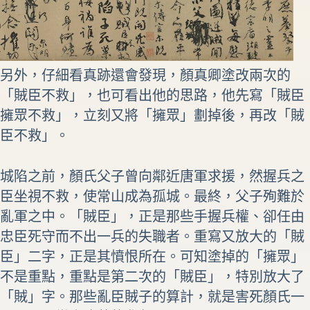
另外，仔細看真跡還會發現，顏真卿塗改兩次的
「賊臣不救」，也可看出他的思路，他先寫「賊臣
擁眾不救」，立刻又將「擁眾」劃掉後，再改「賊
臣不救」。
城陷之前，顏氏父子曾向鄰近唐軍求援，然握兵之
臣坐視不救，使常山成為孤城。最終，父子殉難於
亂軍之中。「賊臣」，正是那些手握兵權、卻任由
忠臣死守而不出一兵的失職者。重寫又放大的「賊
臣」二字，正是其憤恨所在。可知塗掉的「擁眾」
不是重點，重點是第二次的「賊臣」，特別放大了
「賊」字。那些亂臣賊子的算計，就是害死顏氏一