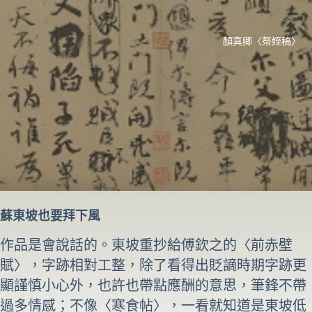
顏真卿〈祭姪稿〉
蘇東坡也要拜下風
作品是會說話的。東坡重抄給傅欽之的〈前赤壁
賦〉，字跡相對工整，除了看得出貶謫時期字跡更
顯謹慎小心外，也許也帶點應酬的意思，筆鋒不帶
過多情感；不像〈寒食帖〉，一看就知道是東坡低