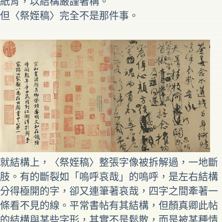
紙背，以結構嚴謹著稱。
但〈祭姪稿〉完全不是那件事。
就結構上，〈祭姪稿〉整張字像被拆解過，一地斷
肢。有的斷裂如「嗚呼哀哉」的嗚呼，是左右結構
分得極開的字，卻又連筆著哀哉，四字之間牽著一
條看不見的線。平常書帖有其結構，但顏真卿此帖
的結構與某些字形，其實不是鬆散，而是被某種情