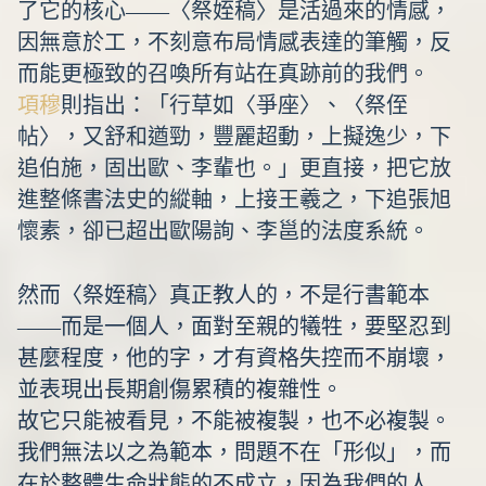
了它的核心——〈祭姪稿〉是活過來的情感，
因無意於工，不刻意布局情感表達的筆觸，反
而能更極致的召喚所有站在真跡前的我們。
項穆
則指出：「行草如〈爭座〉、〈祭侄
帖〉，又舒和遒勁，豐麗超動，上擬逸少，下
追伯施，固出歐、李輩也。」更直接，把它放
進整條書法史的縱軸，上接王羲之，下追張旭
懷素，卻已超出歐陽詢、李邕的法度系統。
然而〈祭姪稿〉真正教人的，不是行書範本
——而是一個人，面對至親的犧牲，要堅忍到
甚麼程度，他的字，才有資格失控而不崩壞，
並表現出長期創傷累積的複雜性。
故它只能被看見，不能被複製，也不必複製。
我們無法以之為範本，問題不在「形似」，而
在於整體生命狀態的不成立，因為我們的人