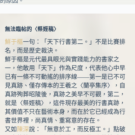
的原因。
無法臨帖的〈祭姪稿〉
鮮于樞
一句：「天下行書第二。」不是比賽排
名，而是歷史裁決。
鮮于樞是元代最具眼光與實踐能力的書家之
一，他敢用「天下」作為尺度，代表他心中早
已有一條不可動搖的排序線——第一是已不可
見真跡、僅存傳本的王羲之〈蘭亭集序〉，自
真跡殉葬昭陵後，真跡之美早不可觀，第二，
就是〈祭姪稿〉，這件現存最美的行書真跡，
其價值不只在藝術本身，而在於它已經成為行
書世界裡，尚真情、重寫意的存在。
又如
陳深
說：「無意於工，而反極工。」點破