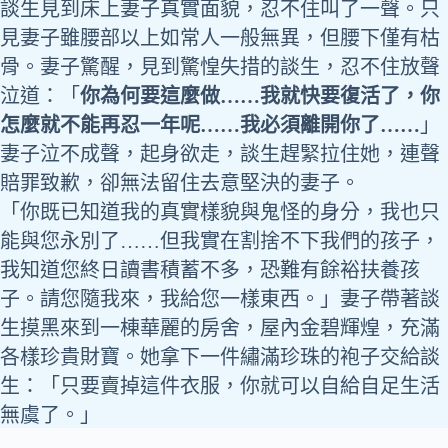
談生見到床上妻子真實面貌，忍不住叫了一聲。只
見妻子雖腰部以上如常人一般無異，但腰下僅有枯
骨。妻子驚醒，見到驚惶失措的談生，忍不住放聲
泣道：「
你為何要這麼做……我就快要復活了，你
怎麼就不能再忍一年呢……我必須離開你了……
」
妻子泣不成聲，起身欲走，談生趕緊拉住她，連聲
賠罪致歉，卻無法留住去意堅決的妻子。
「你既已知道我的真實樣貌與鬼怪的身分，我也只
能與您永別了……但我實在割捨不下我們的孩子，
我知道您終日讀書積蓄不多，恐難有餘裕扶養孩
子。請您隨我來，我給您一樣東西。」妻子帶著談
生摸黑來到一棟華麗的房舍，屋內金碧輝煌，充滿
各樣珍貴財寶。她拿下一件繡滿珍珠的袍子交給談
生：「只要賣掉這件衣服，你就可以自給自足生活
無虞了。」