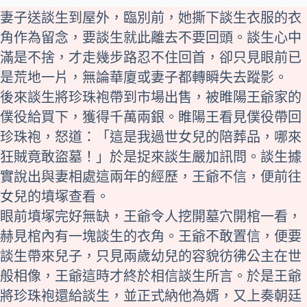
妻子送談生到屋外，臨別前，她撕下談生衣服的衣
角作為留念，要談生就此離去不要回頭。談生心中
滿是不捨，才走幾步路忍不住回首，卻只見眼前已
是荒地一片，無論華廈或妻子都轉瞬失去蹤影。
後來談生將珍珠袍帶到市場出售，被睢陽王爺家的
僕役給買下，獲得千萬兩銀。睢陽王看見僕役帶回
珍珠袍，怒道：「這是我過世女兒的陪葬品，哪來
狂賊竟敢盜墓！」於是捉來談生嚴加訊問。談生據
實說出與妻相處這兩年的經歷，王爺不信，便前往
女兒的墳塚查看。
眼前墳塚完好無缺，王爺令人挖開墓穴開棺一看，
赫見棺內有一塊談生的衣角。王爺不敢置信，便要
談生帶來兒子，只見兩歲幼兒的容貌彷彿公主在世
般相像，王爺這時才終於相信談生所言。於是王爺
將珍珠袍還給談生，並正式納他為婿，又上奏朝廷