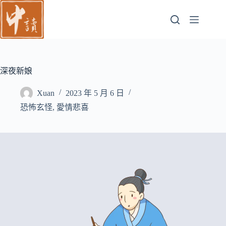
跳
至
主
要
內
容
深夜新娘
Xuan
2023 年 5 月 6 日
恐怖玄怪
,
愛情悲喜