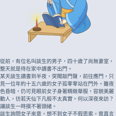
從前，有位名叫談生的男子，四十歲了尚無妻室，
整天就是待在家中讀書不出門。
某天談生讀書到半夜，突聞敲門聲，前往應門，只
見一位年約十五六歲的女子孤零零站在門外。雖夜
色昏暗，仍可見眼前女子身著精緻華服，容貌美麗
動人，彷若天仙下凡般不太真實。何以深夜來訪？
讓談生一時摸不著頭緒。
談生詢問女子來意，想不到女子不假思索，竟直言