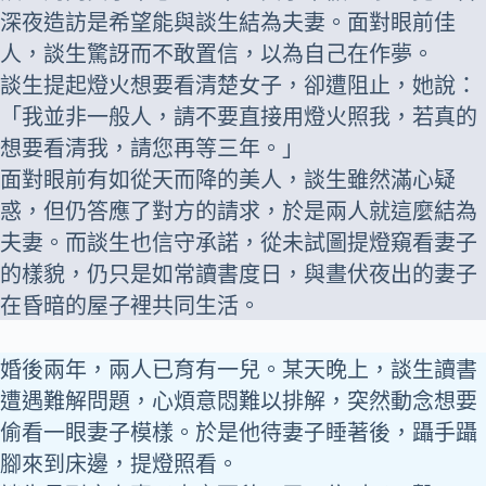
深夜造訪是希望能與談生結為夫妻。面對眼前佳
人，談生驚訝而不敢置信，以為自己在作夢。
談生提起燈火想要看清楚女子，卻遭阻止，她說：
「我並非一般人，請不要直接用燈火照我，若真的
想要看清我，請您再等三年。」
面對眼前有如從天而降的美人，談生雖然滿心疑
惑，但仍答應了對方的請求，於是兩人就這麼結為
夫妻。而談生也信守承諾，從未試圖提燈窺看妻子
的樣貌，仍只是如常讀書度日，與晝伏夜出的妻子
在昏暗的屋子裡共同生活。
婚後兩年，兩人已育有一兒。某天晚上，談生讀書
遭遇難解問題，心煩意悶難以排解，突然動念想要
偷看一眼妻子模樣。於是他待妻子睡著後，躡手躡
腳來到床邊，提燈照看。