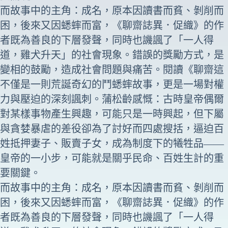
而故事中的主角：成名，原本因讀書而貧、剝削而
困，後來又因蟋蟀而富，《
聊齋誌異
．
促織
》的作
者既為善良的下層發聲，同時也譏諷了「一人得
道，雞犬升天」的社會現象。錯誤的獎勵方式，是
變相的鼓勵，造成社會問題與痛苦。閱讀《聊齋這
不僅是一則荒誕奇幻的鬥蟋蟀故事，更是一場對權
力與壓迫的深刻諷刺。蒲松齡感慨：古時皇帝偶爾
對某樣事物產生興趣，可能只是一時興起，但下屬
與貪婪暴虐的差役卻為了討好而四處搜括，逼迫百
姓抵押妻子、販賣子女，成為制度下的犧牲品——
皇帝的一小步，可能就是關乎民命、百姓生計的重
要關鍵。
而故事中的主角：成名，原本因讀書而貧、剝削而
困，後來又因蟋蟀而富，《
聊齋誌異
．
促織
》的作
者既為善良的下層發聲，同時也譏諷了「一人得