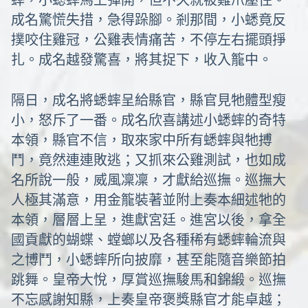
蟀，小蟋蟀馬上彈開，但不久就被雞爪壓住。
成名驚慌失措，急得跺腳。剎那間，小蟋竟反
撲咬住雞冠，公雞表情痛苦，不停左右擺頭掙
扎。成名越發驚喜，將其捉下，收入籠中。
隔日，成名將蟋蟀呈給縣官，縣官見牠體型瘦
小，怒斥了一番。成名欣喜講述小蟋蟀的奇特
本領，縣官不信，取來家中所有蟋蟀與牠搏
鬥，竟然連連敗逃；又抓來公雞測試，也如成
名所說一般，威風凜凜，才獻給巡撫。巡撫大
人極其滿意，用金籠裝著並附上奏本細述牠的
本領，層層上呈，進獻宮廷。進宮以後，拿全
國貢獻的蝴蝶、螳螂以及各種稀有蟋蟀輪流與
之博鬥，小蟋蟀所向披靡，甚至能隨音樂節拍
跳舞。皇帝大悅，厚賞巡撫駿馬和錦緞。巡撫
不忘感謝知縣，上奏皇帝褒獎縣官才能卓越；