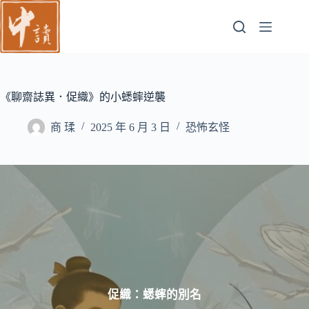
跳
至
主
要
內
容
《聊齋誌異．促織》的小蟋蟀逆襲
商 瑈
2025 年 6 月 3 日
恐怖玄怪
促織：蟋蟀的別名