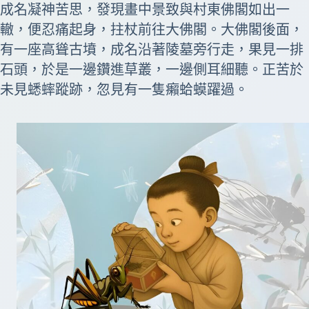
成名凝神苦思，發現畫中景致與村東佛閣如出一
轍，便忍痛起身，拄杖前往大佛閣。大佛閣後面，
有一座高聳古墳，成名沿著陵墓旁行走，果見一排
石頭，於是一邊鑽進草叢，一邊側耳細聽。正苦於
未見蟋蟀蹤跡，忽見有一隻癩蛤蟆躍過。