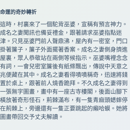
命運的奇妙轉折
這時，村裏來了一個駝背巫婆，宣稱有預言神力。
成名之妻聞訊也備妥禮金，跟著請求巫婆指點迷
津。只見巫婆門前人聲鼎沸，屋內有一密室，門口
掛著簾子，簾子外面擺著香案。成名之妻側身擠進
屋裏，眾人恭敬站在兩側等候指示。巫婆嘴裡念念
有詞，一會兒密室簾後有紙條飄出，傳說中天意之
兆便藏在其中。成名之妻看得嘖嘖稱奇，迅速將錢
置於桌上，跟著前人燒香跪拜。不久成名之妻得到
一張無字圖畫，畫中有一座古寺樓閣，後面山腳下
橫放著奇形怪石，荊棘滿布，有一隻青麻頭蟋蟀停
在荊棘上，旁邊還有一隻正要跳起的癩哈蟆。她將
圖畫帶回交予丈夫解讀。