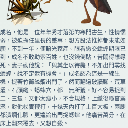
成名，他是一位年年秀才落第的寒門書生，性情懦
弱，被迫擔任里長的差事，想方設法推掉都未能如
願，不到一年，便賠光家產。眼看繳交蟋蟀期限已
到，成名不敢勒索百姓，也沒錢倒貼，苦悶得想尋
死。妻子勸他說：「與其坐以待斃！不如出門尋找
蟋蟀，說不定還有機會。」成名認為這是一線生
機，提著竹筒絲籠出門了。然而翻遍破牆腳、荒草
叢、石頭縫、蟋蟀穴，都一無所獲。好不容易捉到
二、三隻，又都太瘦小，不合規格，上繳後縣官震
怒，對他杖責鞭打，十幾天內打了上百大板，兩腿
都潰爛化膿，更遑論出門捉蟋蟀。他痛苦萬分，在
床上翻來覆去，又想自殺。