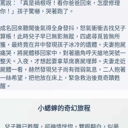
罵說：「真是禍根呀！看你爸爸回來，怎麼修理
你！」孩子驚嚇，哭著跑了。
成名回來聽聞後氣得全身發抖，怒氣衝衝去找兒子
算帳！此時兒子早已無影無蹤，四處尋覓皆無所
獲，最終竟在井中發現孩子冰冷的遺體。夫妻抱屍
痛哭，將屍體移回家中，對著牆角呼天搶地哭號一
整天。入夜，才想起要拿草席裹屍埋葬。夫妻走近
屍體一看，赫然發現兒子尚有微弱氣息，二人抱著
一絲希望，把他放在床上，緊急救治後竟奇蹟甦
醒。
小蟋蟀的奇幻旅程
兒子雖已甦醒，卻神情恍惚，雙眼翻白，似夢