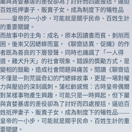
屬與貪婪暴虐的差役卻為了討好而四處搜括，逼迫
百姓抵押妻子、販賣子女，成為制度下的犧牲品
——皇帝的一小步，可能就是關乎民命、百姓生計
的重要關鍵。
而故事中的主角：成名，原本因讀書而貧、剝削而
困，後來又因蟋蟀而富，《
聊齋誌異
．
促織
》的作
者既為善良的下層發聲，同時也譏諷了「一人得
道，雞犬升天」的社會現象。錯誤的獎勵方式，是
變相的鼓勵，造成社會問題與痛苦。閱讀《聊齋這
不僅是一則荒誕奇幻的鬥蟋蟀故事，更是一場對權
力與壓迫的深刻諷刺。蒲松齡感慨：古時皇帝偶爾
對某樣事物產生興趣，可能只是一時興起，但下屬
與貪婪暴虐的差役卻為了討好而四處搜括，逼迫百
姓抵押妻子、販賣子女，成為制度下的犧牲品——
皇帝的一小步，可能就是關乎民命、百姓生計的重
要關鍵。