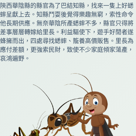
陝西華陰縣的縣官為了巴結知縣，找來一隻上好蟋
蟀呈獻上去。知縣鬥耍後覺得樂趣無窮，索性命令
他長期供應。無奈華陰所產蟋蟀不多，縣官只得將
差事層層轉嫁給里長。利益驅使下，遊手好閒者遂
蜂擁而出，四處尋找蟋蟀、籠養高價販售。里長為
應付差額，更強索民財，致使不少家庭傾家蕩產，
哀鴻遍野。