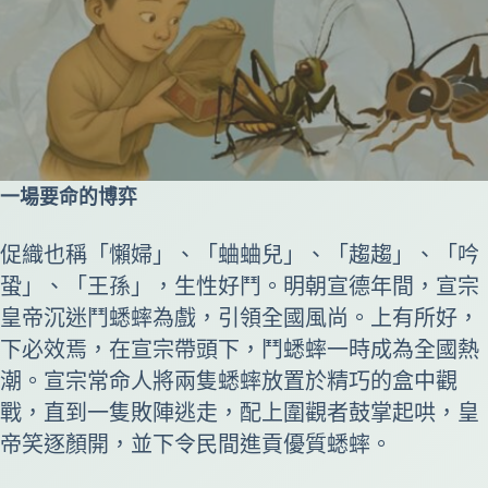
一場要命的博弈
促織也稱「懶婦」、「蛐蛐兒」、「趨趨」、「吟
蛩」、「王孫」，生性好鬥。明朝宣德年間，宣宗
皇帝沉迷鬥蟋蟀為戲，引領全國風尚。上有所好，
下必效焉，在宣宗帶頭下，鬥蟋蟀一時成為全國熱
潮。宣宗常命人將兩隻蟋蟀放置於精巧的盒中觀
戰，直到一隻敗陣逃走，配上圍觀者鼓掌起哄，皇
帝笑逐顏開，並下令民間進貢優質蟋蟀。