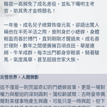
縣官一高興免了成名差役，並私下囑咐主考
官，助其秀才金榜題名！
一年後，成名兒子總算恢復元氣，卻語出驚人
稱他在半死半活之際，曾附身於小蟋蟀，身體
輕盈而善於搏鬥，直到剛剛才醒過來。成名善
於理財，數年之間便廣擁百頃良田、華屋連
綿、牛羊成群。每次出門都身穿輕裘，騎著駿
馬，氣度風華，甚至超過世家大族。
異
怪世界，人間倒影
這不僅是一則荒誕奇幻的鬥蟋蟀故事，更是一場對
權力與壓迫的深刻諷刺。蒲松齡感慨：古時皇帝偶
爾對某樣事物產生興趣，可能只是一時興起，但下