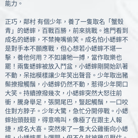
能力。
正巧，鄰村 有個少年，養了一隻取名「蟹殼
青」的蟋蟀，百戰百勝，前來挑戰。進門看到
成名的蟋蟀，不禁掩嘴偷笑。成名怕小蟋蟀不
是對手本不願應戰，但心想若小蟋蟀不堪一
擊，養他何用？不如讓牠一搏，當作取樂也
罷！兩隻蟋蟀被放入鬥盆，小蟋蟀剛開始趴著
不動，呆拙模樣讓少年笑出聲音。少年取出豬
鬃撩撥觸鬚，小蟋蟀仍然不動，惹得少年開口
大笑。持續撩撥幾次，小蟋蟀突然大怒往前
衝，騰身舉足，張開尾巴，豎起觸鬚，一口咬
住對方脖子。少年大驚，急忙分開停戰。小蟋
蟀抬頭鼓翅，得意鳴叫，像極了在跟主人報
捷，成名大喜。突然來了一隻大公雞衝向小蟋