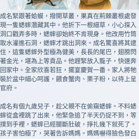
成名緊跟著蛤蟆，撥開草叢，果真在荊棘叢根處發
現一隻蟋蟀潛藏其中。他折下一根細草，小心探入
洞口戳弄多時，蟋蟀卻始終不肯現身。他改用竹筒
取水灌進石洞，蟋蟀才跳出洞來。成名驚喜將其逮
住，這隻蟋蟀外型極為健美，長長的尾巴，翅膀閃
著金光，堪為上等貢品。他趕緊放入籠子，快速奔
回家中。全家欣喜若狂，擺宴慶賀一番。家人將牠
裝於盆中細心呵護，餵食蟹肉、栗子粉，以待上呈
官府。
成名有個九歲兒子，趁父親不在偷窺蟋蟀。不料蟋
蟀從盒裡跳了出來，他緊急追了半天仍捉不到，等
撲到手裡，蟋蟀已經腿斷肚破，掙扎幾下就死了。
孩子害怕極了，哭著告訴媽媽。媽媽嚇得臉色發白