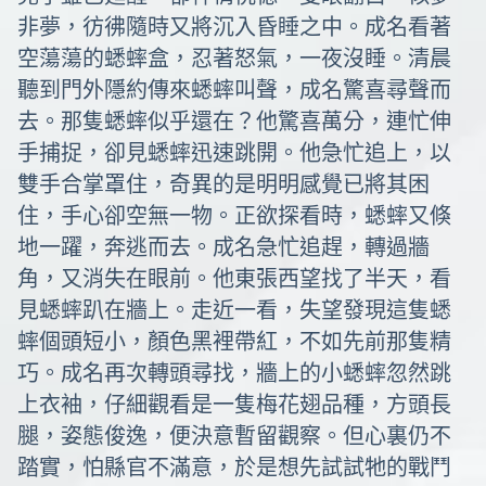
非夢，彷彿隨時又將沉入昏睡之中。成名看著
空蕩蕩的蟋蟀盒，忍著怒氣，一夜沒睡。清晨
聽到門外隱約傳來蟋蟀叫聲，成名驚喜尋聲而
去。那隻蟋蟀似乎還在？他驚喜萬分，連忙伸
手捕捉，卻見蟋蟀迅速跳開。他急忙追上，以
雙手合掌罩住，奇異的是明明感覺已將其困
住，手心卻空無一物。正欲探看時，蟋蟀又倏
地一躍，奔逃而去。成名急忙追趕，轉過牆
角，又消失在眼前。他東張西望找了半天，看
見蟋蟀趴在牆上。走近一看，失望發現這隻蟋
蟀個頭短小，顏色黑裡帶紅，不如先前那隻精
巧。成名再次轉頭尋找，牆上的小蟋蟀忽然跳
上衣袖，仔細觀看是一隻梅花翅品種，方頭長
腿，姿態俊逸，便決意暫留觀察。但心裏仍不
踏實，怕縣官不滿意，於是想先試試牠的戰鬥