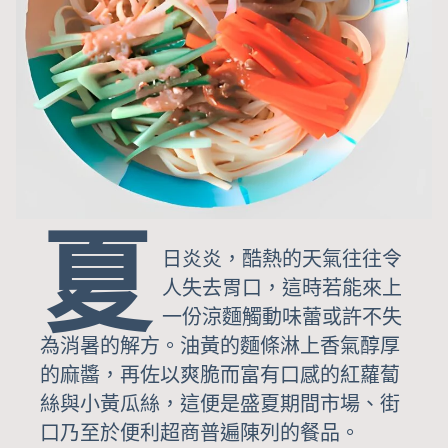
夏
日炎炎，酷熱的天氣往往令
人失去胃口，這時若能來上
一份涼麵觸動味蕾或許不失
為消暑的解方。油黃的麵條淋上香氣醇厚
的麻醬，再佐以爽脆而富有口感的紅蘿蔔
絲與小黃瓜絲，這便是盛夏期間市場、街
口乃至於便利超商普遍陳列的餐品。