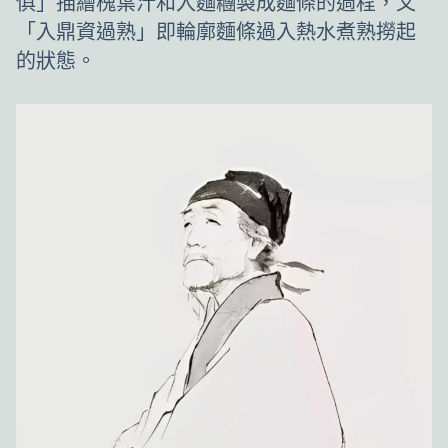
俱」描繪槐葉汁和入麵糰製成麵條的過程，又
「入鼎資過熟」即輪廓麵條過入熱水煮熟撈起
的狀態。