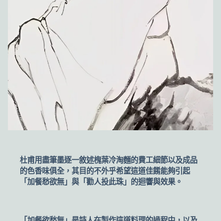
杜甫用盡筆墨逐一敘述槐葉冷淘麵的費工細節以及成品
的色香味俱全，其目的不外乎希望這道佳餚能夠引起
「加餐愁欲無」與「勸人投此珠」的迴響與效果。
「加餐欲愁無」是詩人在製作這道料理的過程中，以及