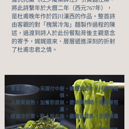
將此詩繫年於大曆二年（西元767年），
是杜甫晚年作於四川瀼西的作品。整首詩
由客觀的對「槐葉冷淘」麵製作過程的陳
述，過渡到詩人於此份餐點背後主觀意念
的寄予，娓娓道來、層層遞進深刻的折射
了杜甫忠君之情。
青青高槐葉，采掇付中廚。新麵來近市，汁滓宛相
俱。
入鼎資過熟，加餐愁欲無。碧鮮俱照筯，香飯兼苞
蘆。
經齒冷於雪，勸人投此珠。願隨金騕褭，走置錦屠
蘇。