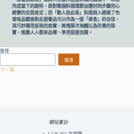
完成當下的期待，是對整個料理環節由選材到步驟用心
經營的自我肯定；而「勸人投此珠」則是詩人經過了色
香味品鑑後對此道餐品可以作為一道「美食」的自信，
其巧妙運用投珠的故實，將槐葉冷淘麵比為珍貴的珠
寶，推薦人人都來品嚐、享用這道佳餚。
搜尋
搜尋
下一篇
網站累計
1,526,202 次瀏覽