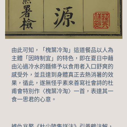
由此可知，「槐葉冷淘」這道餐品以人為
主體「因時制宜」的特色，即在夏日中藉
由沁過冷水的麵條予以食用者入口舒爽的
感受外，並且達到身體真正去熱消暑的效
果，循此，遂無怪乎素來善寫社會詩的杜
甫會特別作〈槐葉冷淘〉一首，表達其一
食一思君的心意。
據仇兆鰲《杜少陵集詳注》引黃鶴注解，