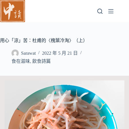
跳
至
主
要
內
容
用心「涼」苦：杜甫的〈槐葉冷淘〉（上）
Sarawat
2022 年 5 月 21 日
食在滋味
,
飲食詩篇