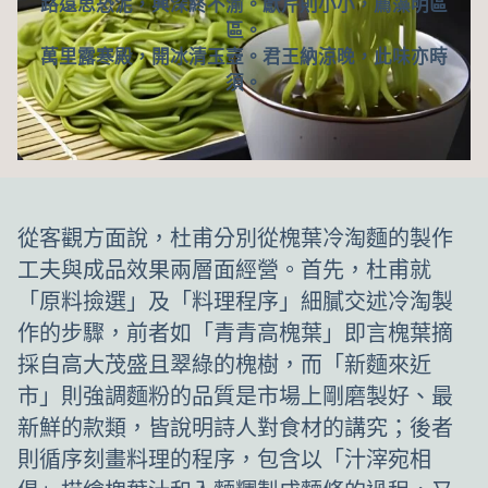
路遠思恐泥，興深終不渝。獻芹則小小，薦藻明區
區。
萬里露寒殿，開冰清玉壺。君王納涼晚，此味亦時
須。
從客觀方面說，杜甫分別從槐葉冷淘麵的製作
工夫與成品效果兩層面經營。首先，杜甫就
「原料撿選」及「料理程序」細膩交述冷淘製
作的步驟，前者如「青青高槐葉」即言槐葉摘
採自高大茂盛且翠綠的槐樹，而「新麵來近
市」則強調麵粉的品質是市場上剛磨製好、最
新鮮的款類，皆說明詩人對食材的講究；後者
則循序刻畫料理的程序，包含以「汁滓宛相