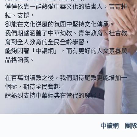
僅僅依靠一群熱愛中華文化的讀書人，苦苦耕
耘、支撐，
卻能在文化逆風的氛圍中堅持文化傳承。
我們期望涵蓋了中華幼教、青年教育、社會教
育到全人教育的全民全齡學習，
能夠因著「中讀網」，而有更好的人文素養與
品格涵養。
在百萬閱讀數之後，我們期待尾數更能增加一
個零，期待全民奮起！
請熱烈支持中華經典在當代的發展！
中讀網 團隊