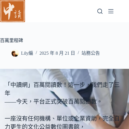
跳
至
主
要
內
容
百萬里程碑
Lily編
2025 年 8 月 21 日
站務公告
「中讀網」百萬閱讀數！這一步，我們走了三
年
——今天，平台正式突破百萬閱讀數。
一座沒有任何機構、單位或企業資助，完全自
力更生的文化公益數位圖書館，