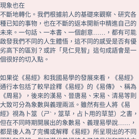
現象也在
不斷地轉化。我們根據前人的基礎來觀察、研究各
種已知的事物，也在不斷的返本開新中精進自己的
未來。一句話、一本書、一個創意……，都有可能
啟發我們不同的人生體悟，這不同的感受是否有優
劣高下的區別？或許「見仁見智」這句成語會是一
個很好的切入點。
如果從《
易經
》和我國易學的發展來看，《易經》
通行本包括了較早詮釋《易經》的《
易傳
》、稱為
《
周易
》，後來的漢易、晉唐易、宋易、清易等則
大致可分為象數與義理兩派。雖然有些人將《易
經》視為卜筮（ㄕˋ，筮草，占卜用的草莖）之書，
但在不同時期開展出的象數易、義理易學說……，
都是後人為了完備或解釋《易經》所呈現出的不同