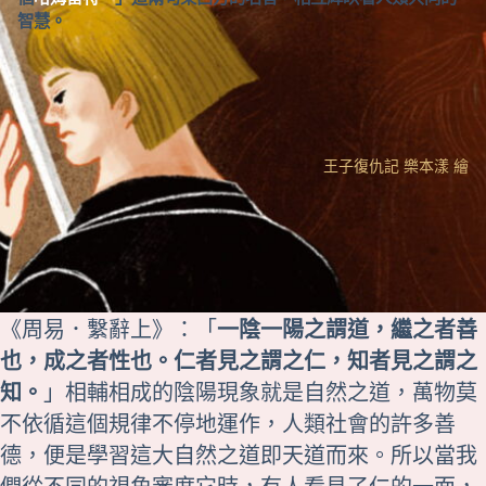
智慧。
王子復仇記 樂本漾 繪
《
周易．繫辭上
》：「
一陰一陽之謂道，繼之者善
也，成之者性也。仁者見之謂之仁，知者見之謂之
知。
」相輔相成的陰陽現象就是自然之道，萬物莫
不依循這個規律不停地運作，人類社會的許多善
德，便是學習這大自然之道即天道而來。所以當我