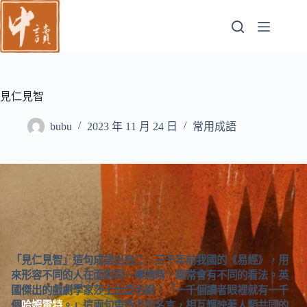
跳
至
主
要
內
容
見仁見智
bubu
2023 年 11 月 24 日
常用成語
「見仁見智」這句成語出自二、三千年前我國的《易經》，用
來形容不同的人在面對同一事物時，經常會有不同的看法。英
國傑出的戲劇學家莎士比亞也說：「一千個讀者眼裡就有一千
個
哈姆雷特
。」這兩句東西方的名言，相互輝映著人類共同的