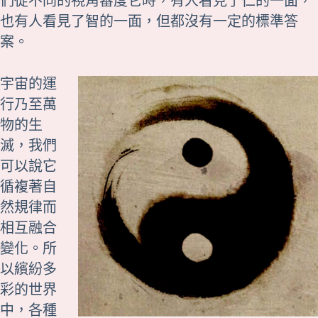
們從不同的視角審度它時，有人看見了仁的一面，
也有人看見了智的一面，但都沒有一定的標準答
案。
宇宙的運
行乃至萬
物的生
滅，我們
可以說它
循複著自
然規律而
相互融合
變化。所
以繽紛多
彩的世界
中，各種