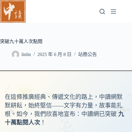
跳
至
主
要
內
容
突破九十萬人次點閱
linlin
2025 年 6 月 8 日
站務公告
在這條推廣經典、傳遞文化的路上，中讀網默
默耕耘，始終堅信——文字有力量，故事能扎
根。如今，我們欣喜地宣布：中讀網已突破
九
十萬點閱人次
！