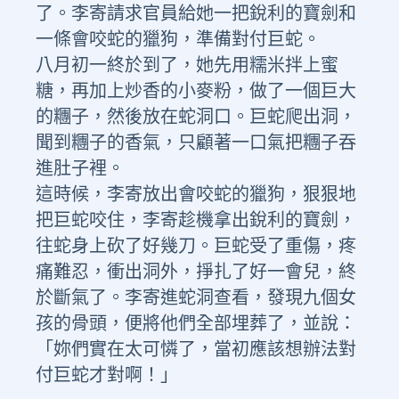
了。李寄請求官員給她一把銳利的寶劍和
一條會咬蛇的獵狗，準備對付巨蛇。
八月初一終於到了，她先用糯米拌上蜜
糖，再加上炒香的小麥粉，做了一個巨大
的糰子，然後放在蛇洞口。巨蛇爬出洞，
聞到糰子的香氣，只顧著一口氣把糰子吞
進肚子裡。
這時候，李寄放出會咬蛇的獵狗，狠狠地
把巨蛇咬住，李寄趁機拿出銳利的寶劍，
往蛇身上砍了好幾刀。巨蛇受了重傷，疼
痛難忍，衝出洞外，掙扎了好一會兒，終
於斷氣了。李寄進蛇洞查看，發現九個女
孩的骨頭，便將他們全部埋葬了，並說：
「妳們實在太可憐了，當初應該想辦法對
付巨蛇才對啊！」