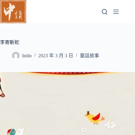
跳
至
主
要
內
容
李寄斬蛇
linlin
2023 年 3 月 3 日
童話故事