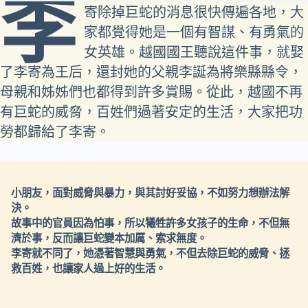
李
寄除掉巨蛇的消息很快傳遍各地，大
家都覺得她是一個有智謀、有勇氣的
女英雄。越國國王聽說這件事，就娶
了李寄為王后，還封她的父親李誕為將樂縣縣令，
母親和姊姊們也都得到許多賞賜。從此，越國不再
有巨蛇的威脅，百姓們過著安定的生活，大家把功
勞都歸給了李寄。
小朋友，面對威脅與暴力，與其討好妥協，不如努力想辦法解
決。
故事中的官員因為怕事，所以犧牲許多女孩子的生命，不但無
濟於事，反而讓巨蛇變本加厲、索求無度。
李寄就不同了，她憑著智慧與勇氣，不但去除巨蛇的威脅、拯
救百姓，也讓家人過上好的生活。