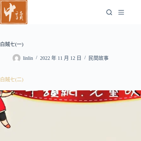
跳
至
主
要
內
容
白賊七(一)
linlin
2022 年 11 月 12 日
民間故事
白賊七(二)