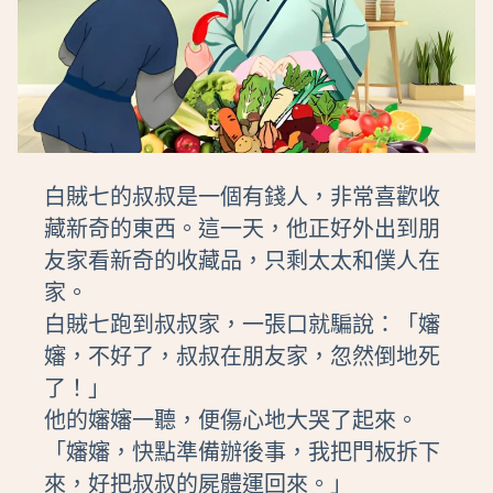
白賊七的叔叔是一個有錢人，非常喜歡收
藏新奇的東西。這一天，他正好外出到朋
友家看新奇的收藏品，只剩太太和僕人在
家。
白賊七跑到叔叔家，一張口就騙說：「嬸
嬸，不好了，叔叔在朋友家，忽然倒地死
了！」
他的嬸嬸一聽，便傷心地大哭了起來。
「嬸嬸，快點準備辦後事，我把門板拆下
來，好把叔叔的屍體運回來。」