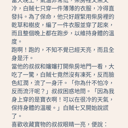
當天晚上，氣溫非常低，柴房裡又黑又
冷，白賊七只穿一件薄薄的衣服，冷得直
發抖。為了保命，他只好趕緊用柴房裡的
乾草和樹皮，編了一件衣服並穿了起來，
而且整個晚上都在跑步，以維持身體的溫
度。
跑啊！跑的，不知不覺已經天亮，而且全
身是汗。
當他的叔叔和嬸嬸打開柴房地門一看，大
吃了一驚，白賊七竟然沒有凍死，反而臉
色紅潤，流了一身汗。「你為什不怕冷，
反而流汗呢？」叔叔困惑地問。「因為我
身上穿的是寶衣啊！可以在很冷的天氣，
保持身體的溫暖。」白賊七又開始說謊
了。
喜歡收藏寶物的叔叔眼睛一亮，便說：