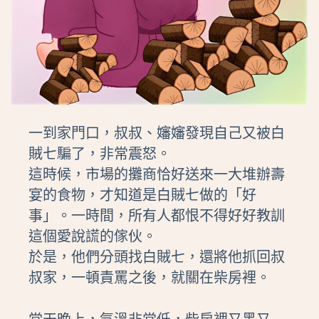
一到家門口，叔叔、嬸嬸發現自己又被白
賊七騙了，非常震怒。
這時候，市場的攤商恰好送來一大堆辦壽
宴的食物，才知道是白賊七做的「好
事」。一時間，所有人都恨不得好好教訓
這個愛說謊的傢伙。
於是，他們分頭找白賊七，還將他抓回叔
叔家，一頓責罵之後，就關在柴房裡。