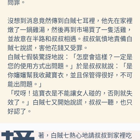
問罪。
沒想到消息竟然傳到白賊七耳裡，他先在家裡
燉了一鍋雞湯，然後再到市場買了一隻活雞，
並故意在半路和叔叔相遇。叔叔氣憤地責備白
賊七說謊，害他花錢又受罪。
白賊七假裝驚訝地說：「怎麼會這樣？一定是
您的使用方式出問題。」於是叔叔就說：「是
你嬸嬸幫我收藏寶衣，並且保管得很好，不可
能出問題。」
「哎呀！這寶衣是不能讓女人碰的，否則就失
效了。」白賊七又開始說謊，叔叔一聽，也只
好認了。
著，白賊七熱心地請叔叔到家裡吃