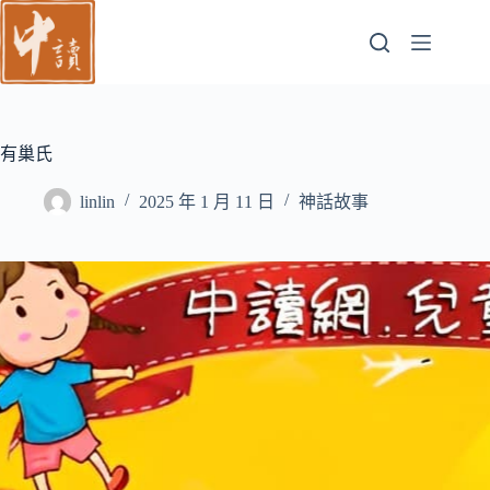
跳
至
主
要
內
容
有巢氏
linlin
2025 年 1 月 11 日
神話故事