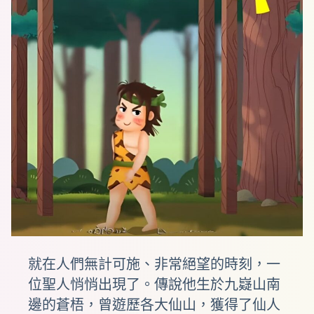
就在人們無計可施、非常絕望的時刻，一
位聖人悄悄出現了。傳說他生於九嶷山南
邊的蒼梧，曾遊歷各大仙山，獲得了仙人