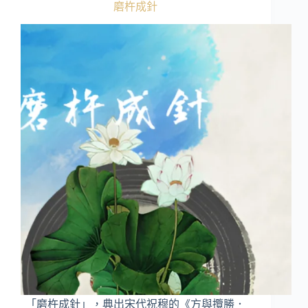
磨杵成針
「磨杵成針」，典出宋代祝穆的《方與攬勝．