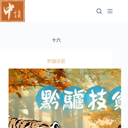
跳
至
主
要
內
容
十六
黔驢技窮