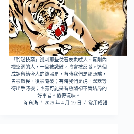
「黔驢技窮」譏刺那些仗著表象唬人、實則內
裡空洞的人，一旦被識破，將會被反噬。這個
成語留給今人的鏡照是，有時我們是那頭驢，
曾被敬畏、後被識破；有時我們是虎，默默等
待出手時機；也有可能是看熱鬧卻不管結局的
好事者。值得玩味。
商 育滿
2025 年 4 月 19 日
常用成語