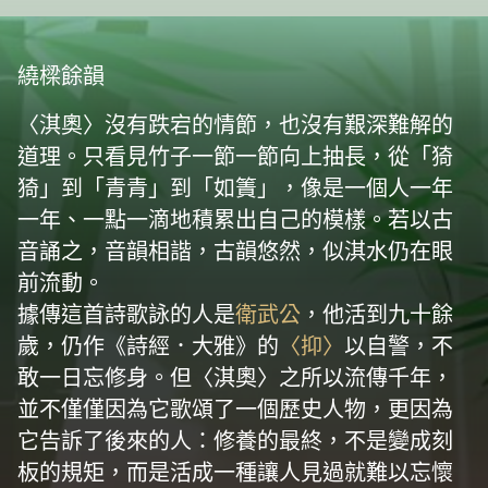
繞樑餘韻
〈淇奧〉沒有跌宕的情節，也沒有艱深難解的
道理。只看見竹子一節一節向上抽長，從「猗
猗」到「青青」到「如簀」，像是一個人一年
一年、一點一滴地積累出自己的模樣。若以古
音誦之，音韻相諧，古韻悠然，似淇水仍在眼
前流動。
據傳這首詩歌詠的人是
衛武公
，他活到九十餘
歲，仍作《詩經．大雅》的
〈抑〉
以自警，不
敢一日忘修身。但〈淇奧〉之所以流傳千年，
並不僅僅因為它歌頌了一個歷史人物，更因為
它告訴了後來的人：修養的最終，不是變成刻
板的規矩，而是活成一種讓人見過就難以忘懷