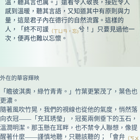
溫，聽其言也厲。」遠看令人敬畏，接近令人
感到溫暖，聽其言語，又知道其中有原則與力
量，這是君子內在德行的自然流露。這樣的
人，「終不可諼
兮！」只要見過他一
（ㄒㄩㄢ，忘)
次，便再也難以忘懷。
外在的華容輝映
「瞻彼淇奧，綠竹青青。」竹葉更繁茂了，葉色也
更濃。
隨著風吹竹晃，我們的視線也從他的氣度，悄然落
向衣冠——「充耳琇瑩」，冠冕兩側垂下的玉石，
溫潤明潔。那玉懸在耳畔，也不禁令人聯想，像提
醒著什麼——謹慎地聽，只聽該聽的；「會弁
（ㄎㄨ