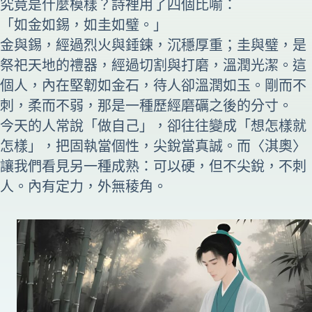
究竟是什麼模樣？詩裡用了四個比喻：
「如金如錫，如圭如璧。」
金與錫，經過烈火與錘鍊，沉穩厚重；圭與璧，是
祭祀天地的禮器，經過切割與打磨，溫潤光潔。這
個人，內在堅韌如金石，待人卻溫潤如玉。剛而不
刺，柔而不弱，那是一種歷經磨礪之後的分寸。
今天的人常說「做自己」，卻往往變成「想怎樣就
怎樣」，把固執當個性，尖銳當真誠。而〈淇奧〉
讓我們看見另一種成熟：可以硬，但不尖銳，不刺
人。內有定力，外無稜角。