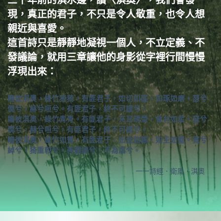
三千年前的淇水邊，讀〈淇奧〉，我們會發
現，真正的君子，不只是令人敬重，也令人想
親近與喜愛。
這首詩只是靜靜地凝視一個人，不立定義、不
發議論，就用三章讓他的身影從字裡行間慢慢
浮現出來：
瞻彼淇奧，綠竹猗猗。有匪君子，如切如磋，如琢如磨。瑟兮
僩兮，赫兮咺兮。有匪君子，終不可諼兮。
瞻彼淇奧，綠竹青青。有匪君子，充耳琇瑩，會弁如星。瑟兮
僩兮，赫兮咺兮。有匪君子，終不可諼兮。
瞻彼淇奧，綠竹如簀。有匪君子，如金如錫，如圭如璧。寬兮
綽兮，猗重較兮。善戲謔兮，不為虐兮。
一一詩經．衛風．淇奧