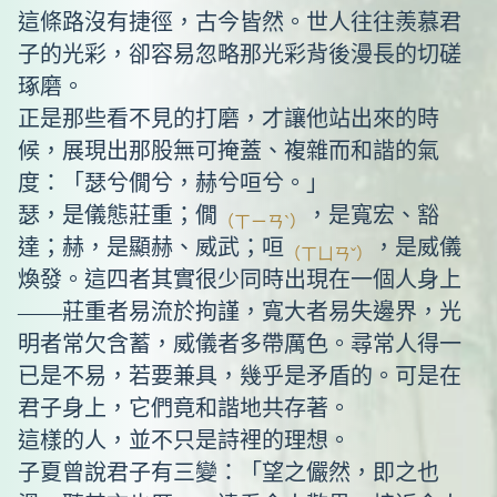
這條路沒有捷徑，古今皆然。世人往往羨慕君
子的光彩，卻容易忽略那光彩背後漫長的切磋
琢磨。
正是那些看不見的打磨，才讓他站出來的時
候，展現出那股無可掩蓋、複雜而和諧的氣
度：「瑟兮僩兮，赫兮咺兮。」
瑟，是儀態莊重；僩
，是寬宏、豁
（ㄒㄧㄢˋ）
達；赫，是顯赫、威武；咺
，是威儀
（ㄒㄩㄢˇ）
煥發。這四者其實很少同時出現在一個人身上
——莊重者易流於拘謹，寬大者易失邊界，光
明者常欠含蓄，威儀者多帶厲色。尋常人得一
已是不易，若要兼具，幾乎是矛盾的。可是在
君子身上，它們竟和諧地共存著。
這樣的人，並不只是詩裡的理想。
子夏曾說君子有三變：「望之儼然，即之也