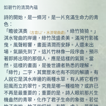
如碧竹的清潤內蘊
詩的開始，是一條河，是一片充滿生命力的青
色：
「瞻彼淇奧
，綠竹猗猗。」
（古音ㄩˋ，水流彎曲處)
淇水彎曲的岸邊，綠竹茂盛柔美。滿灣竹影搖
曳，風聲輕響，畫面清潤而安靜。人還未出
場，氣韻先到了。這片竹林像一段序曲，預示
著即將出現的那個人，應是這樣的氣質。當
然，這樣的畫面，是後世讀者熟悉的理解。
「綠竹」二字，其實歷來也有不同的解讀。有
人說它是淇水岸邊的兩種水草，有人將它看作
迎風而立的翠竹。究竟是哪一種植物？或許已
不再是最重要的；重要的是，詩人眼前那片生
機盎然的青翠，化作了君子生命的象徵。若從