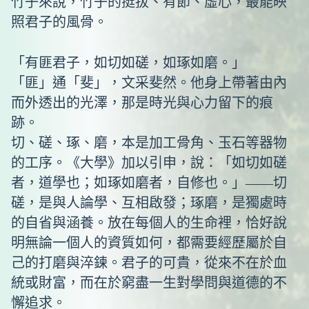
竹子來說，竹子的挺拔、有節、虛心，最能映
照君子的風骨。
「有匪君子，如切如磋，如琢如磨。」
「匪」通「斐」，文采斐然。他身上帶著由內
而外透出的光澤，那是時光與心力留下的痕
跡。
切、磋、琢、磨，本是加工骨角、玉石等器物
的工序。《大學》加以引申，說：「如切如磋
者，道學也；如琢如磨者，自修也。」——切
磋，是與人論學、互相啟發；琢磨，是獨處時
的自省與涵養。放在每個人的生命裡，恰好說
明無論一個人的資質如何，都需要經歷屬於自
己的打磨與淬鍊。君子的可貴，從來不在於血
統或財富，而在於窮盡一生對學問與道德的不
懈追求。