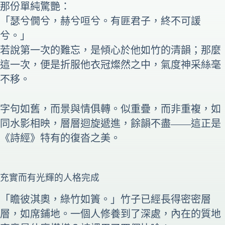
那份單純驚艷：
「瑟兮僩兮，赫兮咺兮。有匪君子，終不可諼
兮。」
若說第一次的難忘，是傾心於他如竹的清韻；那麼
這一次，便是折服他衣冠燦然之中，氣度神采絲毫
不移。
字句如舊，而景與情俱轉。似重疊，而非重複，如
同水影相映，層層迴旋遞進，餘韻不盡——這正是
《詩經》特有的復沓之美。
充實而有光輝的人格完成
「瞻彼淇奧，綠竹如簀。」竹子已經長得密密層
層，如席鋪地。一個人修養到了深處，內在的質地