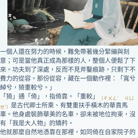
一個人還在努力的時候，難免帶著幾分緊繃與刻
意；可是當他真正成為那樣的人，整個人便鬆了下
來。功夫到了深處，反而不見斧鑿痕跡，只剩下不
費力的從容。那份從容，藏在一個動作裡：「寬兮
綽兮，猗重較兮。」
「猗」通「倚」，指倚靠。「重較」
（ㄔㄨㄥˊ ㄐㄩ
是古代卿士所乘、有雙重扶手橫木的華貴馬
ㄝˊ）
車。他身處裝飾華美的名車，卻未被地位拘束，沒
有「我是大人物」的矯矜。
他就那麼自然地憑靠在那裡，如同倚在自家院子的