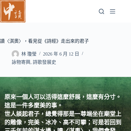
跳
至
主
要
內
容
讀〈淇奧〉，看見從《詩經》走出來的君子
林 瓊瑩
2026 年 6 月 12 日
詠物寄興
,
詩歌發展史
原來一個人可以活得這麼舒展，這麼有分寸。
這是一件多麼美的事。
世人談起君子，總覺得那是一尊端坐在廟堂上
的雕像，完美、冰冷、高不可攀；可是若回到