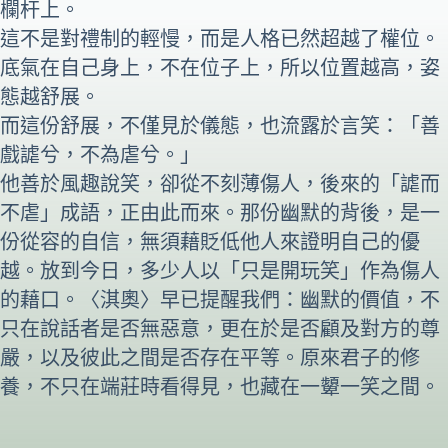
欄杆上。
這不是對禮制的輕慢，而是人格已然超越了權位。
底氣在自己身上，不在位子上，所以位置越高，姿
態越舒展。
而這份舒展，不僅見於儀態，也流露於言笑：「善
戲謔兮，不為虐兮。」
他善於風趣說笑，卻從不刻薄傷人，後來的「謔而
不虐」成語，正由此而來。那份幽默的背後，是一
份從容的自信，無須藉貶低他人來證明自己的優
越。放到今日，多少人以「只是開玩笑」作為傷人
的藉口。〈淇奧〉早已提醒我們：幽默的價值，不
只在說話者是否無惡意，更在於是否顧及對方的尊
嚴，以及彼此之間是否存在平等。原來君子的修
養，不只在端莊時看得見，也藏在一顰一笑之間。