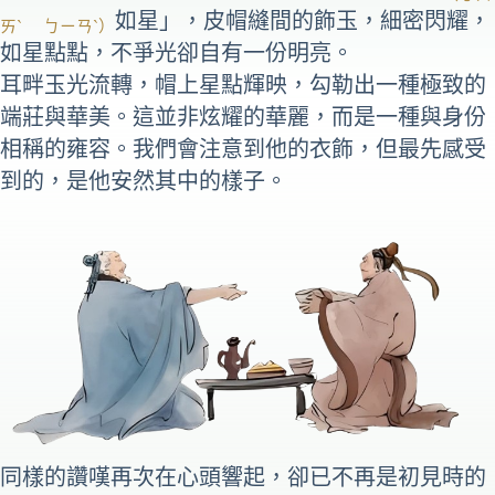
如星」，皮帽縫間的飾玉，細密閃耀，
ㄞˋ ㄅㄧㄢˋ）
如星點點，不爭光卻自有一份明亮。
耳畔玉光流轉，帽上星點輝映，勾勒出一種極致的
端莊與華美。這並非炫耀的華麗，而是一種與身份
相稱的雍容。我們會注意到他的衣飾，但最先感受
到的，是他安然其中的樣子。
同樣的讚嘆再次在心頭響起，卻已不再是初見時的