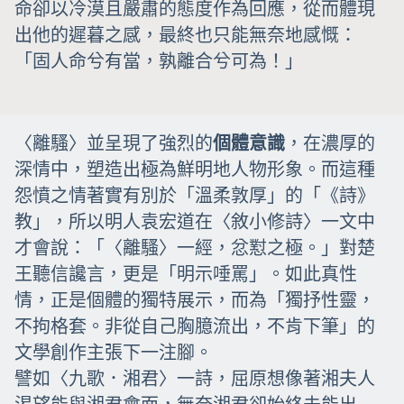
命卻以冷漠且嚴肅的態度作為回應，從而體現
出他的遲暮之感，最終也只能無奈地感慨：
「固人命兮有當，孰離合兮可為！」
〈離騷〉並呈現了強烈的
個體意識
，在濃厚的
深情中，塑造出極為鮮明地人物形象。而這種
怨憤之情著實有別於「溫柔敦厚」的「《詩》
教」，所以明人袁宏道在〈敘小修詩〉一文中
才會說：「〈離騷〉一經，忿懟之極。」對楚
王聽信讒言，更是「明示唾罵」。如此真性
情，正是個體的獨特展示，而為「獨抒性靈，
不拘格套。非從自己胸臆流出，不肯下筆」的
文學創作主張下一注腳。
譬如〈九歌．湘君〉一詩，屈原想像著湘夫人