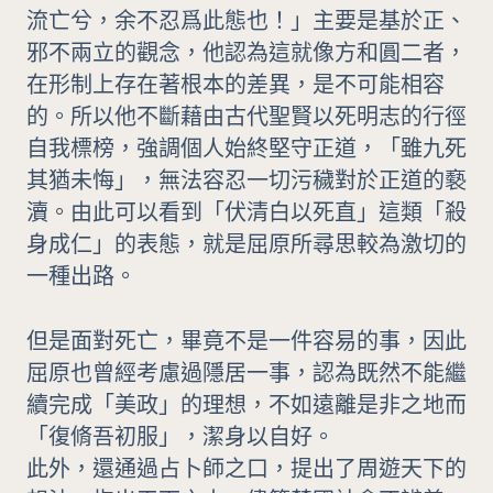
流亡兮，余不忍爲此態也！」主要是基於正、
邪不兩立的觀念，他認為這就像方和圓二者，
在形制上存在著根本的差異，是不可能相容
的。所以他不斷藉由古代聖賢以死明志的行徑
自我標榜，強調個人始終堅守正道，「雖九死
其猶未悔」，無法容忍一切污穢對於正道的褻
瀆。由此可以看到「伏清白以死直」這類「殺
身成仁」的表態，就是屈原所尋思較為激切的
一種出路。
但是面對死亡，畢竟不是一件容易的事，因此
屈原也曾經考慮過隱居一事，認為既然不能繼
續完成「美政」的理想，不如遠離是非之地而
「復脩吾初服」，潔身以自好。
此外，還通過占卜師之口，提出了周遊天下的