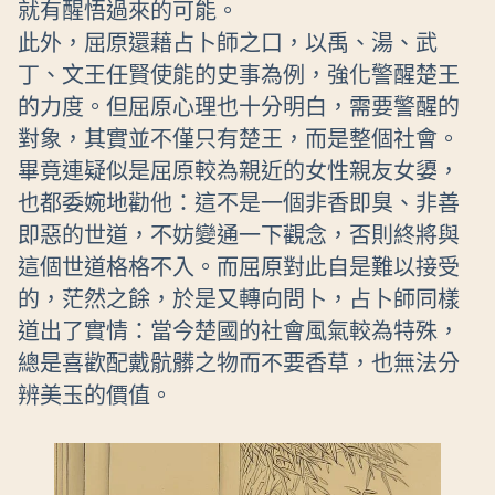
就有醒悟過來的可能。
此外，屈原還藉占卜師之口，以禹、湯、武
丁、文王任賢使能的史事為例，強化警醒楚王
的力度。但屈原心理也十分明白，需要警醒的
對象，其實並不僅只有楚王，而是整個社會。
畢竟連疑似是屈原較為親近的女性親友女嬃，
也都委婉地勸他：這不是一個非香即臭、非善
即惡的世道，不妨變通一下觀念，否則終將與
這個世道格格不入。而屈原對此自是難以接受
的，茫然之餘，於是又轉向問卜，占卜師同樣
道出了實情：當今楚國的社會風氣較為特殊，
總是喜歡配戴骯髒之物而不要香草，也無法分
辨美玉的價值。