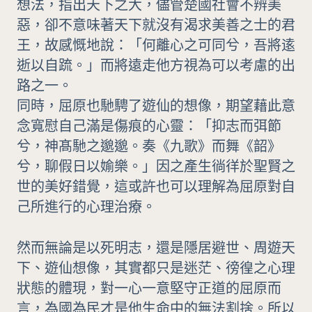
想法，指出天下之大，儘管楚國社會不辨美
惡，卻不意味著天下就沒有渴求美善之士的君
王，故感慨地說：「何離心之可同兮，吾將逺
逝以自䟽。」而將遠走他方視為可以考慮的出
路之一。
同時，屈原也馳騁了遊仙的想像，期望藉此意
念寬慰自己滿是傷痕的心靈：「抑志而弭節
兮，神髙馳之邈邈。奏《九歌》而舞《韶》
兮，聊假日以媮樂。」因之產生徜徉於聖賢之
世的美好錯覺，這或許也可以理解為屈原對自
己所進行的心理治療。
然而無論是以死明志，還是隱居避世、周遊天
下、遊仙想像，其實都只是迷茫、徬徨之心理
狀態的體現，對一心一意堅守正道的屈原而
言，為國為民才是他生命中的無法割捨。所以