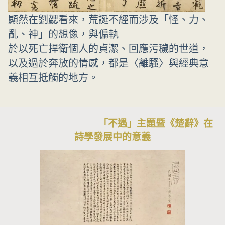
顯然在劉勰看來，荒誕不經而涉及「怪、力、
亂、神」的想像，與偏執
於以死亡捍衛個人的貞潔、回應污穢的世道，
以及過於奔放的情感，都是〈離騷〉與經典意
義相互抵觸的地方。
「不遇」主題暨《楚辭》在
詩學發展中的意義