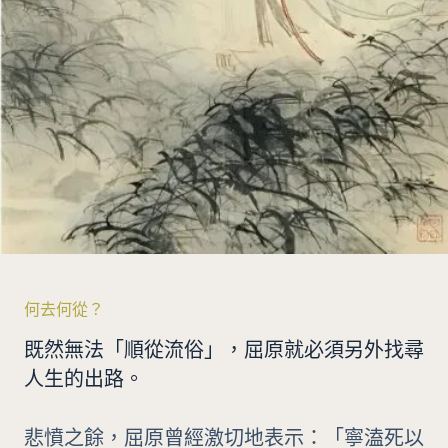
何去何從？
既然無法「順從流俗」，屈原就必須另外找尋
人生的出路。
悲憤之餘，屈原曾經激切地表示：「寧溘死以