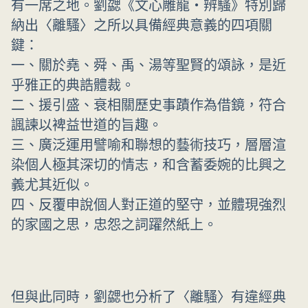
有一席之地。劉勰《文心雕龍‧辨騷》特別歸
納出〈離騷〉之所以具備經典意義的四項關
鍵：
一、關於堯、舜、禹、湯等聖賢的頌詠，是近
乎雅正的典誥體裁。
二、援引盛、衰相關歷史事蹟作為借鏡，符合
諷諫以裨益世道的旨趣。
三、廣泛運用譬喻和聯想的藝術技巧，層層渲
染個人極其深切的情志，和含蓄委婉的比興之
義尤其近似。
四、反覆申說個人對正道的堅守，並體現強烈
的家國之思，忠怨之詞躍然紙上。
但與此同時，劉勰也分析了〈離騷〉有違經典