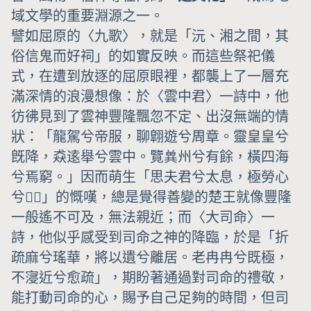
域文學的重要淵源之一。
譬如屈原的〈九歌〉，就是「沅、湘之間，其
俗信鬼而好祠」的如實反映。而這些祭祀儀
式，在遭到放逐的屈原眼裡，都襲上了一層充
滿深情的浪漫想像：於〈雲中君〉一詩中，他
彷彿見到了雲神豐隆飄忽不定、出沒無端的情
狀：「龍駕兮帝服，聊翺遊兮周章。靈皇皇兮
旣降，猋逺舉兮雲中。覽兾州兮有餘，橫四海
兮焉窮。」因而萌生「思夫君兮太息，極勞心
兮𢥞𢥞」的慨嘆，總是覺得善變的楚王就像豐隆
一般遙不可及，無法親近；而〈大司命〉一
詩，他似乎感受到司命之神的降臨，於是「折
疏麻兮瑤華，將以遺兮離居。老冉冉兮既極，
不寖近兮愈疏」，期盼著通過對司命的禮敬，
能打動司命的心，賜予自己足夠的時間，但司