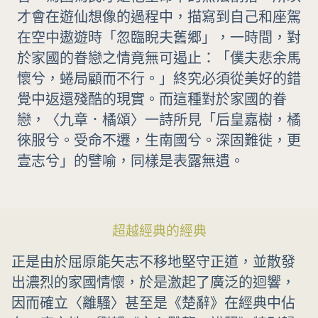
才會在遊仙想像的過程中，描寫到自己和座駕
在空中遨遊時「忽臨睨夫舊郷」，一時間，對
於家國的眷戀之情竟無可遏止：「僕夫悲余馬
懷兮，蜷局顧而不行。」終究必須從美好的錯
覺中返還殘酷的現實。而這種對於家國的眷
戀，〈九章．橘頌〉一詩所見「后皇嘉樹，橘
徠服兮。受命不遷，生南國兮。深固難徙，更
壹志兮」的譬喻，同樣是表露無遺。
超越經典的經典
正是由於屈原能矢志不移地堅守正道，並散發
出濃烈的家國情懷，於是激起了廣泛的迴響，
因而確立〈離騷〉甚至是《楚辭》在經典中佔