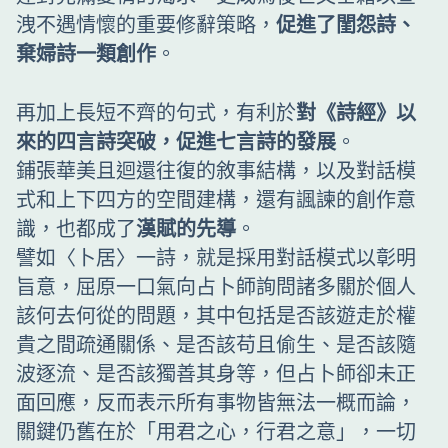
洩不遇情懷的重要修辭策略，
促進了閨怨詩、
棄婦詩一類創作
。
再加上長短不齊的句式，有利於
對《詩經》以
來的四言詩突破，促進七言詩的發展
。
鋪張華美且迴還往復的敘事結構，以及對話模
式和上下四方的空間建構，還有諷諫的創作意
識，也都成了
漢賦的先導
。
譬如〈卜居〉一詩，就是採用對話模式以彰明
旨意，屈原一口氣向占卜師詢問諸多關於個人
該何去何從的問題，其中包括是否該遊走於權
貴之間疏通關係、是否該苟且偷生、是否該隨
波逐流、是否該獨善其身等，但占卜師卻未正
面回應，反而表示所有事物皆無法一概而論，
關鍵仍舊在於「用君之心，行君之意」，一切