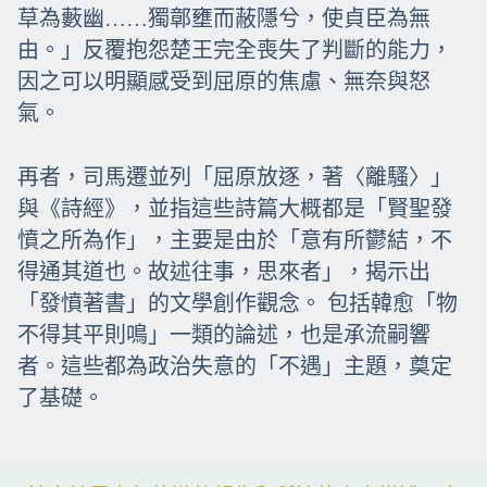
草為藪幽……獨鄣壅而蔽隱兮，使貞臣為無
由。」反覆抱怨楚王完全喪失了判斷的能力，
因之可以明顯感受到屈原的焦慮、無奈與怒
氣。
再者，司馬遷並列「屈原放逐，著〈離騷〉」
與《詩經》，並指這些詩篇大概都是「賢聖發
憤之所為作」，主要是由於「意有所鬱結，不
得通其道也。故述往事，思來者」，揭示出
「發憤著書」的文學創作觀念。 包括韓愈「物
不得其平則鳴」一類的論述，也是承流嗣響
者。這些都為政治失意的「不遇」主題，奠定
了基礎。