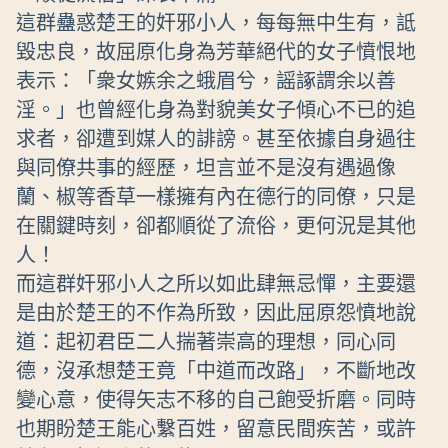
這群蠱惑楚王的奸邪小人，每每無中生有，詆
毀忠良，故屈原化身為芳華絕代的女子憤恨地
表示：「衆女嫉余之蛾眉兮，謡諑謂余以善
淫。」也曾經化身為對貌美女子傾心不已的追
求者，卻遭到媒人的誹謗。甚至依據自身過往
與同僚共事的經歷，坦言並不是沒有遇過像
蘭、椒等香草一樣擁有內在德行的同僚，只是
在關鍵時刻，卻都順從了流俗，更何況是其他
人！
而這群奸邪小人之所以如此肆無忌憚，主要還
是由於楚王的不作為所致，因此屈原怨憤地說
道：起初君臣二人揣著崇高的理想，同心同
德，沒承想楚王竟「中道而改路」，不斷地改
變心意，使得矢志不移的自己飽受折磨。同時
也期盼楚王能心繫百姓，留意民間疾苦，或許