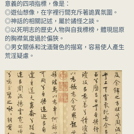
意義的四項指標，像是：
◎遊仙想像，在字裡行間充斥著詭異氛圍。
◎神話的相關記述，屬於譎怪之談。
◎以死明志的歷史人物與自我標榜，體現屈原
的胸襟氣度過於偏狹。
◎男女關係和沈湎聲色的描寫，容易使人產生
荒淫疑慮。