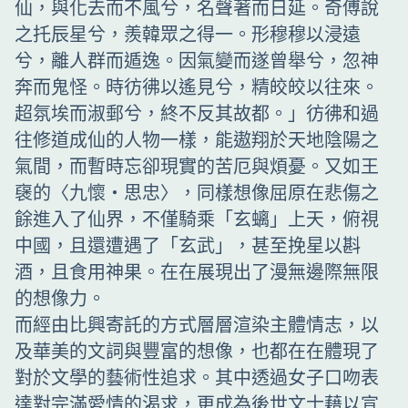
仙，與化去而不風兮，名聲著而日延。奇傅說
之托辰星兮，羨韓眾之得一。形穆穆以浸遠
兮，離人群而遁逸。因氣變而遂曾舉兮，忽神
奔而鬼怪。時彷彿以遙見兮，精皎皎以往來。
超氛埃而淑郵兮，終不反其故都。」彷彿和過
往修道成仙的人物一樣，能遨翔於天地陰陽之
氣間，而暫時忘卻現實的苦厄與煩憂。又如王
襃的〈九懷‧思忠〉，同樣想像屈原在悲傷之
餘進入了仙界，不僅騎乘「玄螭」上天，俯視
中國，且還遭遇了「玄武」，甚至挽星以斟
酒，且食用神果。在在展現出了漫無邊際無限
的想像力。
而經由比興寄託的方式層層渲染主體情志，以
及華美的文詞與豐富的想像，也都在在體現了
對於文學的藝術性追求。其中透過女子口吻表
達對完滿愛情的渴求，更成為後世文士藉以宣