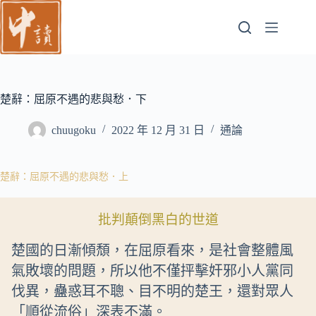
跳
至
主
要
內
容
楚辭：屈原不遇的悲與愁．下
chuugoku
2022 年 12 月 31 日
通論
楚辭：屈原不遇的悲與愁．上
批判顛倒黑白的世道
楚國的日漸傾頹，在屈原看來，是社會整體風
氣敗壞的問題，所以他不僅抨擊奸邪小人黨同
伐異，蠱惑耳不聰、目不明的楚王，還對眾人
「順從流俗」深表不滿。