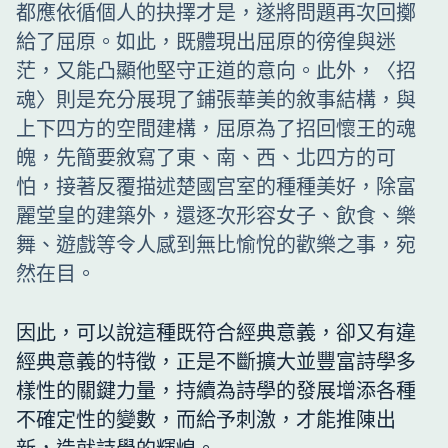
都應依循個人的抉擇才是，遂將問題再次回擲
給了屈原。如此，既體現出屈原的徬徨與迷
茫，又能凸顯他堅守正道的意向。此外，〈招
魂〉則是充分展現了鋪張華美的敘事結構，與
上下四方的空間建構，屈原為了招回懷王的魂
魄，先簡要敘寫了東、南、西、北四方的可
怕，接著反覆描述楚國宫室的種種美好，除富
麗堂皇的建築外，還逐次形容女子、飲食、樂
舞、遊戲等令人感到無比愉悅的歡樂之事，宛
然在目。
因此，可以說這種既符合經典意義，卻又有違
經典意義的特徵，正是不斷擴大並豐富詩學多
樣性的關鍵力量，持續為詩學的發展增添各種
不確定性的變數，而給予刺激，才能推陳出