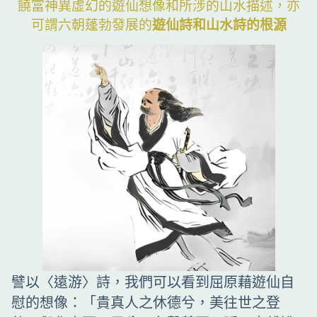
饒富神異虛幻的遊仙想像和所涉的山水描述，亦
可謂六朝蓬勃發展的
遊仙詩和山水詩的根源
譬以〈遠游〉詩，我們可以看到屈原藉遊仙自
慰的想像：「貴真人之休德兮，美往世之登