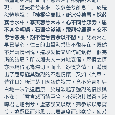
渴望能與湘君會面，無奈湘君卻始終未能出
現：「望夫君兮未來，吹參差兮誰思！」於是
怨憤地說：「
桂櫂兮蘭枻，斲冰兮積雪。採薜
荔兮水中，搴芙蓉兮木末。心不同兮媒勞，恩
不甚兮輕絕。石瀨兮淺淺，飛龍兮翩翩。交不
忠兮怨長，期不信兮告余以不閒。
」認為湘君
早已變心，往日的山盟海誓皆不復存在。既然
不是兩情相悅，這段愛情又如何能獲得一個完
滿的結局？所以湘夫人十分地哀傷，怨憤之情
亦表現得尤為深切。而此一怨憤之情，正體現
出了屈原極其強烈的不遇情懷。又如〈九章‧
昔往日〉所述楚王因聽信讒言，竟不分青紅皂
白地一味疏遠屈原，於是激起了強烈的憤恨與
不滿：「君含怒而待臣兮，不清澈其然否。蔽
晦君之聰明兮，虛惑誤又以欺。弗參驗以考實
兮，遠遷臣而弗思……君無度而弗察兮，使芳