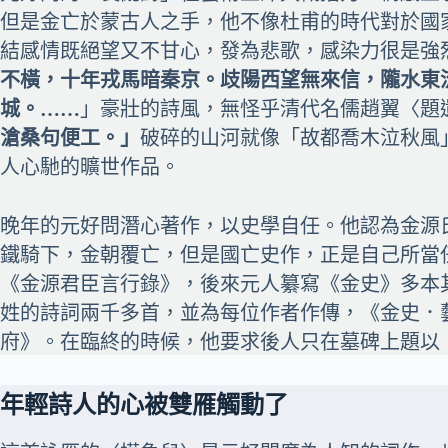
但是金亡於蒙古人之手，他不像杜甫的時代對於國
結感情既絕望又不甘心，發為悲歌，感染力很是強
不橫，十年戎馬暗秦京。歧陽西望無來信，隴水東
城。……
」豪壯的詩風，無怪乎清代名儒趙翼〈題
滄桑句便工。」
破碎的山河就像「故都喬木泣秋風
人心馳的曠世作品。
晚年的元好問潛心著作，以史學自任。他認為金源
鐵騎下，金朝覆亡，但是國亡史作，正是自己所當
《金源君臣言行錄》，後來元人纂寫《金史》多本
姓的詩詞兩千多首，並為每位作者作傳，《金史．
府》。在臨終的時候，他要求後人只在墓碑上題以
年輕詩人的心被雙雁觸動了