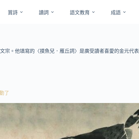
賞詩
讀詞
語文教育
成語
文宗。他填寫的〈摸魚兒．雁丘詞〉是廣受讀者喜愛的金元代表
動了