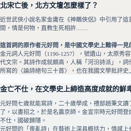
北宋亡後，北方文壇怎麼樣了？
近世武俠小說名家金庸在《
神鵰俠侶
》中引用了這
間，情是何物，直教生死相許……
這首詞的原作者元好問，是中國文學史上難得一見
金元詞人
元好問
（1190-1257），號遺山，
代文宗。其詩作成就頗高，人稱「河汾詩派」，詞
所寫的〈論詩絕句三十首〉，也在我國文學批評史
金亡不仕，在文學史上締造高度成就的鮮
元好問七歲就能寫詩，二十歲學成，禮部趙秉文讀
了，以書招之，於是名震京師。金宣宗時元好問登
不仕，國破歸隱。
元好問的「喪亂詩」在藝術上深具概括力，情感上