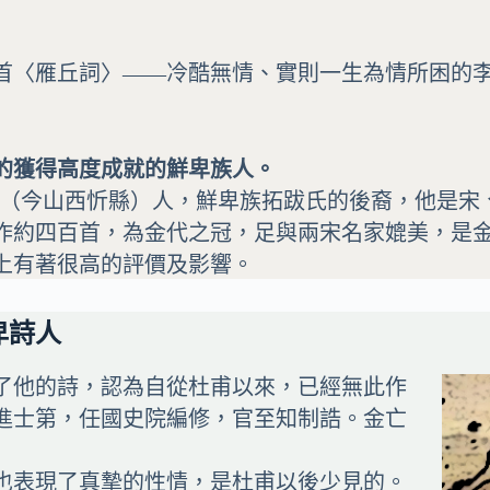
首〈雁丘詞〉——冷酷無情、實則一生為情所困的
的獲得高度成就的鮮卑族人。
太原秀容（今山西忻縣）人，鮮卑族拓跋氏的後裔，他
作約四百首，為金代之冠，足與兩宋名家媲美，是
上有著很高的評價及影響。
卑詩人
了他的詩，認為自從杜甫以來，已經無此作
進士第，任國史院編修，官至知制誥。金亡
也表現了真摯的性情，是杜甫以後少見的。