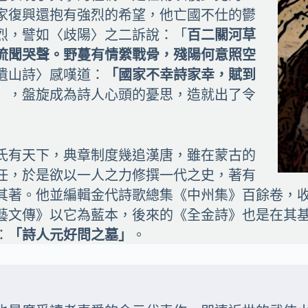
家復興還抱有強烈的希望，他亡國不仕的鬱
烈，譬如〈
歧陽
〉之二訴說：「
百二關河草
流聞哭聲。野蔓有情縈戰骨，殘陽何意照空
遺山詩〉感嘆道：
「國家不幸詩家幸，賦到
」，盤旋成為詩人心頭的憂思，造就出了令
氏有天下，典章制度幾追漢唐，雖在蒙古的
任，於是欲以一人之力修撰一代之史，著有
其著。他並編輯金代詩歌總集《中州集》百餘卷，
藝文傳》以它為藍本，後來的《
全金詩
》也是在其
：
「詩人元好問之墓」
。