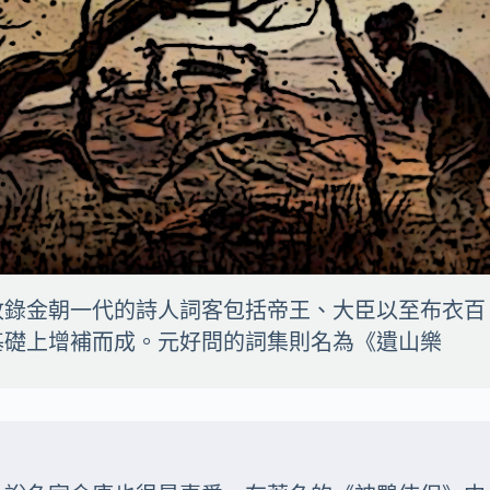
收錄金朝一代的詩人詞客包括帝王、大臣以至布衣百
基礎上增補而成。元好問的詞集則名為《遺山樂