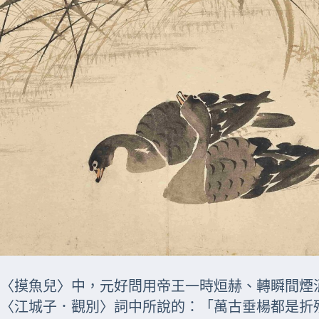
〈摸魚兒〉中，元好問用帝王一時烜赫、轉瞬間煙
〈
江城子．觀別
〉詞中所說的：「萬古垂楊都是折