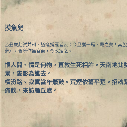
摸魚兒
乙丑歲赴試并州，道逢捕雁者云：今旦獲一雁，殺之矣！其脫
辭〉，舊所作無宮商，今改定之。
恨人間、情是何物，直教生死相許。天南地北
景，隻影為誰去。
橫汾路。寂寞當年簫鼓。荒煙依舊平楚。招魂
痛飲，來訪雁丘處。