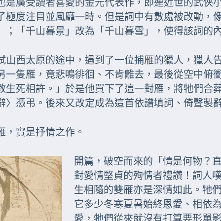
也是廣受讀者喜愛的金元代表作，即連近世的武俠
了極度注目並風靡一時。但是詞中有數處被改動，
」；「千山暮景」改為「千山暮雪」，使得該詞的
赴試山西太原的途中，遇到了一位捕雁的獵人，獵人
另一隻雁，竟悲鳴徘徊、不肯離去，最後從空中俯
教生死相許。」於是他買下了這一對雁，將牠們合
辭〉憑弔。後來又改定成為這首依譜填詞、倚聲製
雁，實是抒情之作。
開篇，破空而來的「情是何物？
對愛情堅貞的殉情者禮讚！詞人
生相隨的雙雁亦是深情如此。牠
它多少冬寒夏暑始終恩愛、相依
愛，牠們從來就沒有打算要形單