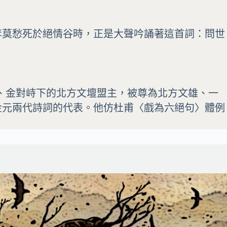
李莫愁死於絕情谷時，正是大聲吟誦著這首詞：問世
是宋、金對峙下的北方文壇盟主，被尊為北方文雄、一
金元兩代詩詞的代表。他仿杜甫〈戲為六絕句〉體例