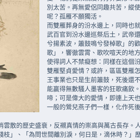
別太苦。再無愛侶同趣共苦，縱
呢？孤雁不願獨活。
而雙雁葬身的汾水邊上，同時也
武百官到汾水邊巡祭后土，武帝
兮揚素波，簫鼓鳴兮發棹歌」的
歌」，響徹雲霄、歌吹喧天的地
使得詞人不禁癡想：同樣在這個
雙雁堅貞愛情？或許，區區雙雁
王事業也只是生前簫鼓，死後還
能贏得無數騷人墨客的狂歌痛飲
啼；可是偉大的愛情，即連上天
一般的鶯兒燕子們一樣，化作死
消雲散的歷史盛衰，反襯真情的崇高與萬古長存。
殘枝」、「為問世間離別淚，何日是，滴休時？」