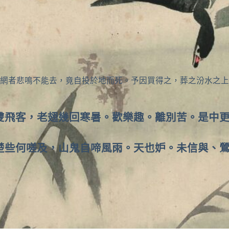
網者悲鳴不能去，竟自投於地而死。予因買得之，葬之汾水之上
雙飛客，老翅幾回寒暑。歡樂趣。離別苦。是中
楚些何嗟及，山鬼自啼風雨。天也妒。未信與、