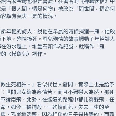
小說名家金庸也很是喜愛，在著名的《神鵰俠侶》中
像是「恨人間，情是何物」被改為「問世間，情為何
內容頗有莫衷一是的情況。
告訴年輕的詩人，說他在早晨的時候捕獲一雁，他殺
衝下地，殉情撞死。雁兒殉情的故事觸動了年輕詩人
葬在汾水邊上，堆疊石頭作為記號，就稱作「雁
辭的〈摸魚兒〉詞作。
直教生死相許。」看似代世人發問，實際上也是給予
嘆：世間兒女總為癡情苦，而且不獨戀人為然，那死
們不論南飛、北歸，在遙遠的路程中都比翼雙飛，任
為命，如今一被捕殺、一殉情而死。失去一生的至
影隻、孤單地活著。因為相伴的日子是快樂的，而離