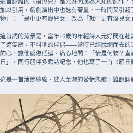
這首詠雁的〈摸魚兒〉是元好問廣為人知的詞作，
加以引用，戲劇演出中也迭有著墨，一時間又引起
物」；「是中更有癡兒女」改為「就中更有癡兒女
這首詞的背景是，當年16歲的年輕詩人元好問在
了這隻雁，不料牠的伴侶――當時已經脫網而去的
的心，讓他感傷低迴、痛心地問：「情是何物？直
丘」，同行朋伴多賦詩紀念，他也寫了一首〈雁丘
這是一首淒婉纏綿、感人至深的愛情悲歌，雖說詠