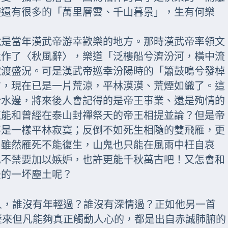
使還有很多的「萬里層雲、千山暮景」，生有何樂
就是當年漢武帝游幸歡樂的地方。那時漢武帝率領文
還作了〈秋風辭〉，樂道「泛樓船兮濟汾河，橫中流
歡渡盛況。可是漢武帝巡幸汾陽時的「簫鼓鳴兮發棹
方，現在已是一片荒涼，平林漠漠、荒煙如織了。這
汾水邊，將來後人會記得的是帝王事業、還是殉情的
怎能和曾經在泰山封禪祭天的帝王相提並論？但是帝
不是一樣平林寂寞；反倒不如死生相隨的雙飛雁，更
。雖然雁死不能復生，山鬼也只能在風雨中枉自哀
也不禁要加以嫉妒，也許更能千秋萬古吧！又怎會和
後的一坏塵土呢？
人，誰沒有年輕過？誰沒有深情過？正如他另一首
歷來但凡能夠真正觸動人心的，都是出自赤誠肺腑的