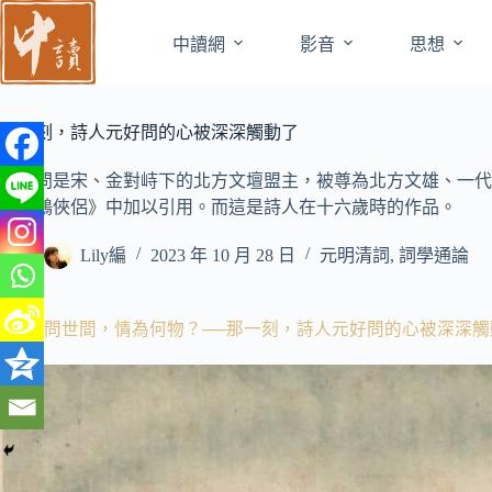
跳
至
中讀網
影音
思想
主
要
內
那一刻，詩人元好問的心被深深觸動了
容
元好問是宋、金對峙下的北方文壇盟主，被尊為北方文雄、一代
《神鵰俠侶》中加以引用。而這是詩人在十六歲時的作品。
Lily編
2023 年 10 月 28 日
元明清詞
,
詞學通論
影片:
問世間，情為何物？──那一刻，詩人元好問的心被深深觸