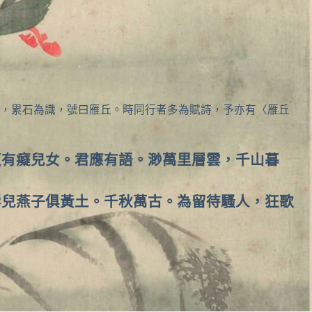
，累石為識，號曰雁丘。時同行者多為賦詩，予亦有〈雁丘
更有癡兒女。君應有語。渺萬里層雲，千山暮
鶯兒燕子俱黃土。千秋萬古。為留待騷人，狂歌