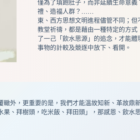
僅為了填飽肚子，而非延續生命意義
禮、造福人群？……
東、西方思想文明進程儘管不同；但
教堂祈禱，都是藉由一種特定的方式
了一己「
飲水思源
」的追念，才能體
事物的計較及競逐中放下、看開。
覆轍
外，更重要的是，我們才能溫故知新、
革故鼎
水果、拜樹頭，吃米飯、拜田頭」，那感恩、飲水