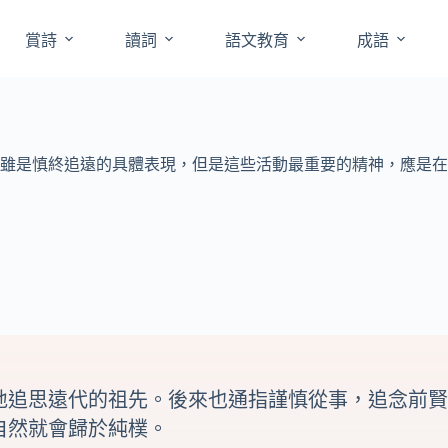
賞詩
讀詞
語文教育
成語
雖是慎終追遠的具體表現，但是這些活動最重要的精神，應是在
地追思遠代的祖先。後來也通指謹慎從事，追念前賢
自然就會歸於純樸。