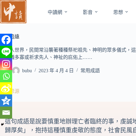
跳
至
中讀網
影音
思想
主
要
內
慎終追遠
容
在華人世界，民間常沿襲著種種祭祀祖先、神明的眾多儀式，這
品科儀多寡或祈求先人、神祉的庇佑上……
bubu
2023 年 4 月 4 日
常用成語
飲水思源
這句成語是說要慎重地辦理亡者臨終的事，虔誠
歸厚矣」，抱持這種慎重虔敬的態度，社會民風