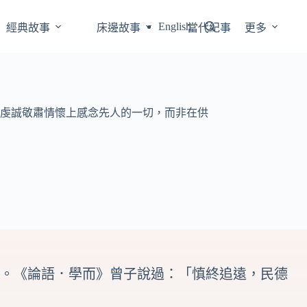
English
經典故事
床邊故事
當代紀事
更多
虔誠敬肅情懷上感念先人的一切，而非在供
。《論語．學而》
曾子
說過：「
慎終追遠
，民德