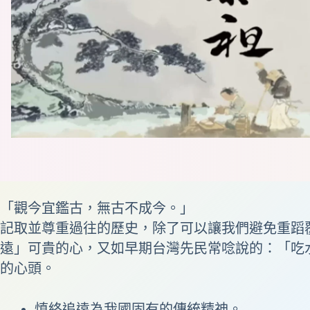
「觀今宜鑑古，無古不成今。」
記取並尊重過往的歷史，除了可以讓我們避免
重蹈
遠」可貴的心，又如早期台灣先民常唸說的：「吃
的心頭。
慎終追遠為我國固有的傳統精神。