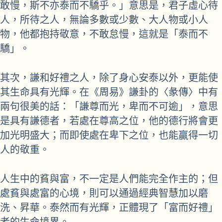
敢慢，斯不亦泰而不驕乎。」意思是，君子虛心待
人，所待之人，無論多數或少數、大人物或小人
物，他都抱持敬意，不敢怠慢，這就是「泰而不
驕」。
其次，謙和好禮之人，除了身心安泰以外，更能使
其生命具有光輝。在《周易》謙卦的〈彖傳〉中有
兩句很美的話：「謙尊而光，卑而不可逾」，意思
是具有謙德者，若處在尊高之位，他的德行將會更
加光明盛大；而即使處在卑下之位，也能贏得一切
人的敬重。
人生中的貧與富，不一定是人們能完全作主的；但
處貧與處富的心境，則可以通過經典智慧加以磨
洗、昇華。泰然而有光輝，正體現了「富而好禮」