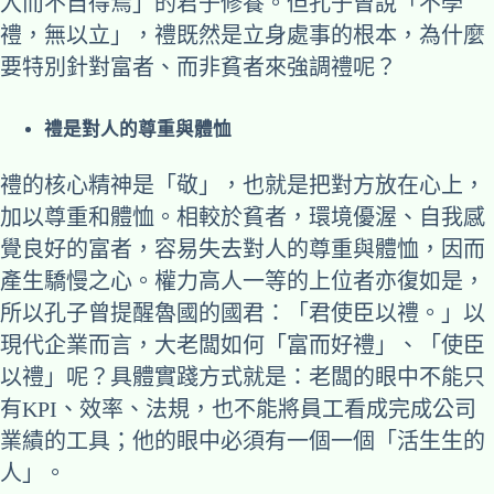
入而不自得焉」的君子修養。但孔子曾說「不學
禮，無以立」，禮既然是立身處事的根本，為什麼
要特別針對富者、而非貧者來強調禮呢？
禮是對人的尊重與體恤
禮的核心精神是「敬」，也就是把對方放在心上，
加以尊重和體恤。相較於貧者，環境優渥、自我感
覺良好的富者，容易失去對人的尊重與體恤，因而
產生驕慢之心。權力高人一等的上位者亦復如是，
所以孔子曾提醒魯國的國君：「君使臣以禮。」以
現代企業而言，大老闆如何「富而好禮」、「使臣
以禮」呢？具體實踐方式就是：老闆的眼中不能只
有KPI、效率、法規，也不能將員工看成完成公司
業績的工具；他的眼中必須有一個一個「活生生的
人」。