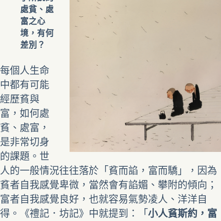
處貧、處
富之心
境，有何
差別？
每個人生命
中都有可能
經歷貧與
富，如何處
貧、處富，
是非常切身
的課題。世
人的一般情況往往落於「貧而諂，富而驕」，因為
貧者自我感覺卑微，當然會有諂媚、攀附的傾向；
富者自我感覺良好，也就容易氣勢凌人、洋洋自
得。《禮記．坊記》中就提到：「
小人貧斯約，富