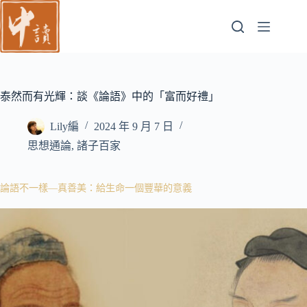
跳
至
主
要
內
容
泰然而有光輝：談《論語》中的「富而好禮」
Lily編
2024 年 9 月 7 日
思想通論
,
諸子百家
論語不一樣—真善美：給生命一個豐華的意義