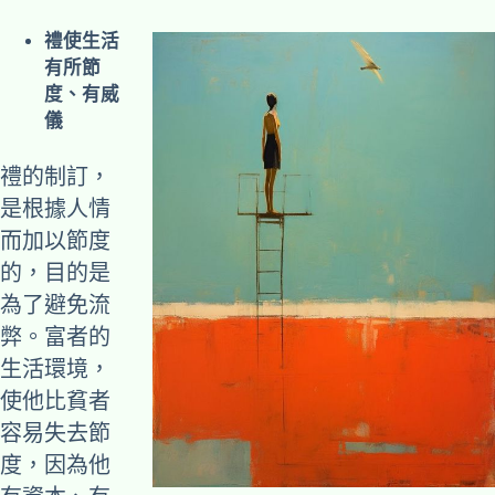
禮使生活
有所節
度、有威
儀
禮的制訂，
是根據人情
而加以節度
的，目的是
為了避免流
弊。富者的
生活環境，
使他比貧者
容易失去節
度，因為他