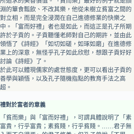
所追求的美善價值。「貧而樂」最好的例子就是顏
淵的簞食瓢飲、不改其樂，他從未樹立貧富之間的
對立相，而是完全浸潤在自己進德修業的快樂之
中。「富而好禮」者也是如此，而這正是孔子所期
許於子貢的。子貢聽懂老師對自己的期許，並由此
領悟了《詩經》「如切如磋，如琢如磨」在進德修
業上的深意，無怪乎孔子如此欣慰，想跟子貢好好
討論《詩經》了。
於此可以體現儒家的處世態度，更可以看出子貢的
善學與穎悟，以及孔子隨機指點的教育手法之高
超。
禮對於富者的意義
「貧而樂」與「富而好禮」，可謂具體說明了「素
富貴，行乎富貴；素貧賤，行乎貧賤。……君子無