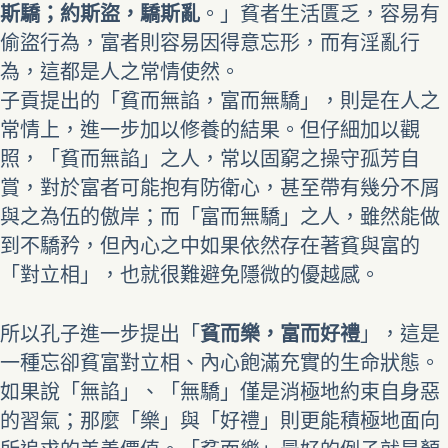
斯驕；約斯盜，驕斯亂
。」貧者生活匱乏，容易有
偷盜行為，富者則容易因得意忘形，而有淫亂行
為，這都是人之常情使然。
子貢提出的「貧而無諂，富而無驕」，則是在人之
常情上，進一步加以修養的結果。但仔細加以觀
照，「貧而無諂」之人，常以固窮之操守孤芳自
賞，對於富者可能抱有防衛心，甚至帶有幾分不屑
與之為伍的傲岸；而「富而無驕」之人，雖然能做
到不驕矜，但內心之中如果依然存在著貧與富的
「對立相」，也就很難避免隱微的優越感。
所以孔子進一步提出「
貧而樂，富而好禮
」，這是
一種忘卻貧富對立相、內心飽滿充實的生命狀態。
如果說「無諂」、「無驕」僅是消極地約束自身惡
的習氣；那麼「樂」與「好禮」則更能積極地面向