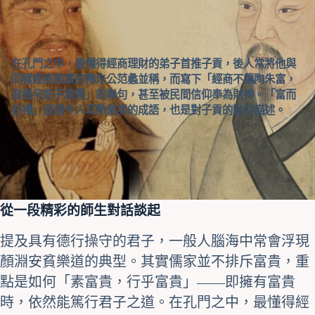
在孔門之中，最懂得經商理財的弟子首推子貢，後人常將他與
同樣經商致富的陶朱公范蠡並稱，而寫下「經商不讓陶朱富，
貨殖何妨子貢賢」的聯句，甚至被民間信仰奉為財神。「富而
好禮」這個今人耳熟能詳的成語，也是對子貢的貼切描述。
從一段精彩的師生對話談起
提及具有德行操守的君子，一般人腦海中常會浮現
顏淵安貧樂道的典型。其實儒家並不排斥富貴，重
點是如何「素富貴，行乎富貴」——即擁有富貴
時，依然能篤行君子之道。在孔門之中，最懂得經