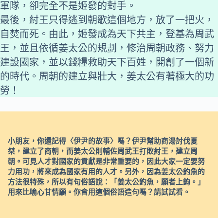
軍隊，卻完全不是姬發的對手。
最後，紂王只得逃到朝歌這個地方，放了一把火，
自焚而死。由此，姬發成為天下共主，登基為周武
王，並且依循姜太公的規劃，修治周朝政務、努力
建設國家，並以錢糧救助天下百姓，開創了一個新
的時代。周朝的建立與壯大，姜太公有著極大的功
勞！
小朋友，你還記得〈伊尹的故事〉嗎？伊尹幫助商湯討伐夏
桀，建立了商朝，而姜太公則輔佐周武王打敗紂王，建立周
朝。可見人才對國家的貢獻是非常重要的，因此大家一定要努
力用功，將來成為國家有用的人才。另外，因為姜太公釣魚的
方法很特殊，所以有句俗語說：「姜太公釣魚，願者上鉤。」
用來比喻心甘情願。你會用這個俗語造句嗎？請試試看。