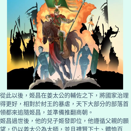
從此以後，姬昌在姜太公的輔佐之下，將國家治理
得更好，相對於紂王的暴虐，天下大部分的部落首
領都來追隨姬昌，並準備推翻商朝。
姬昌過世後，他的兒子姬發即位，他遵循父親的願
望，仍以姜太公為太師，並且禮賢下士、體恤百