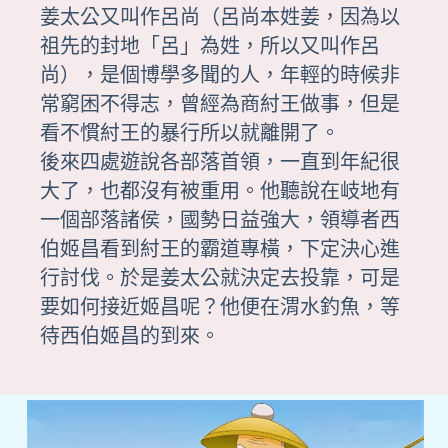
姜太公又叫作呂尚（呂尚本姓姜，因為以
祖先的封地「呂」為姓，所以又叫作呂
尚），是個博學多聞的人，年輕的時候非
常窮困不得志，曾經為商紂王做事，但是
看不慣紂王的暴行所以就離開了。
後來四處遊說各部落首領，一直到年紀很
大了，也都沒有被重用。他聽說在岐地有
一個部落諸侯，國勢日益強大，領導者西
伯姬昌看到紂王的霸道專橫，下定決心進
行討伐。於是姜太公就決定去投靠，可是
要如何接近姬昌呢？他便在渭水釣魚，等
待西伯姬昌的到來。