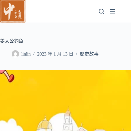
跳
至
主
要
內
容
姜太公釣魚
linlin
2023 年 1 月 13 日
歷史故事