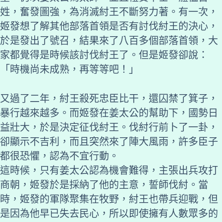
姓，奮發圖強，為消滅紂王不斷努力著。有一次，
姬發想了解其他部落首領是否有討伐紂王的決心，
於是發出了號召，結果來了八百多個部落首領，大
家都覺得是時候該討伐紂王了。但是姬發卻說：
「時機尚未成熟，再等等吧！」
又過了二年，紂王殺死忠臣比干，還囚禁了箕子，
暴行越來越多。而姬發在姜太公的幫助下，國勢日
益壯大，於是決定征伐紂王。伐紂行前卜了一卦，
卻顯示不吉利，而且突然來了陣大風雨，許多臣子
都很恐懼，認為不宜行動。
這時候，只有姜太公認為機會難得，主張出兵攻打
商朝，姬發於是採納了他的主意，誓師伐紂。當
時，姬發的軍隊聚集在牧野，紂王也帶兵迎戰，但
是因為他早已失去民心，所以即使擁有人數眾多的