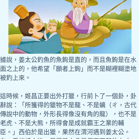
據說，姜太公釣魚的魚鉤是直的，而且魚鉤是在水
面之上的，他希望「願者上鉤」而不是糊裡糊塗地
被釣上來。
這時候，姬昌正要出外打獵，行前卜了一個卦，卦
辭說：「所獲得的獵物不是龍、不是螭（ㄔ，古代
傳說中的動物，外形長得像沒有角的龍），也不是
老虎、不是大熊，所得會是成就霸王之業的輔
臣。」西伯於是出獵，果然在渭河遇到姜太公。