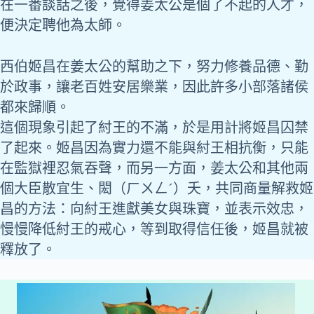
在一番談話之後，覺得姜太公是個了不起的人才，
便決定聘他為太師。
西伯姬昌在姜太公的幫助之下，努力修養品德、勤
於政事，讓老百姓安居樂業，因此許多小部落諸侯
都來歸順。
這個現象引起了紂王的不滿，於是用計將姬昌囚禁
了起來。姬昌因為實力還不能與紂王相抗衡，只能
在監獄裡忍氣吞聲，而另一方面，姜太公和其他兩
個大臣散宜生、閎（ㄏㄨㄥˊ）夭，共同商量解救姬
昌的方法：向紂王進獻美女與珠寶，並表示效忠，
慢慢降低紂王的戒心，等到取得信任後，姬昌就被
釋放了。