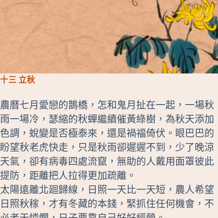
秋天
十三 立秋
農曆七月愛戀的鵲橋，怎和鬼月扯在一起，一場秋
雨一場冷，瑟縮的秋蟬繼續催黃綠樹，為秋天添加
色調，蛻變是否極泰來，還是禍福倚伏。眼巴巴的
盼望秋老虎快走，只是秋雨卻遲遲不到，少了晚涼
天氣，卻有病毒四處流竄，無助的人戴用面罩彼此
提防，距離把人拉得更加疏離。
太陽遠離北廻歸線，日照一天比一天短，農人希望
日照秋稼，才有冬藏的本錢，緊抓住任何機會，不
必老天憐憫，日子要靠自己好好經營。