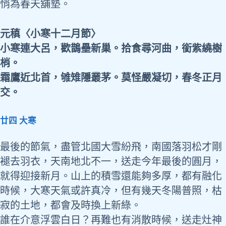
悄為春天舖墊。
元稹〈小寒十二月節〉
小寒連大呂，歡鵲壘新巢。拾食尋河曲，銜紫繞樹
梢。
霜鷹近北首，雊雉隱叢茅。莫怪嚴凝切，春冬正月
交。
廿四 大寒
最後的節氣，盡管北國大雪紛飛，南國落羽松才剛
褪去羽衣，天南地北不一，送走今年最後的圓月，
就得迎接新月。山上的積雪還能夠多厚，都有融化
時候，大寒天氣或許真冷，但有幾天冬陽普照，枯
寂的土地，都會及時換上新綠。
誰在介意浮雲白日？再難也有消散時候，送走灶神