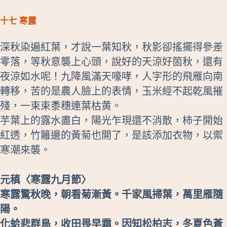
十七 寒露
深秋染遍紅葉，才說一葉知秋，秋影卻搖擺得參差
零落，等秋意襲上心頭，說好的天涼好箇秋，還有
夜涼如水呢！九降風滿天嚎哮，人字形的飛雁向南
轉移，苦的是農人臉上的表情，玉米經不起乾風摧
殘，一束束黍穗連葉枯黄。
芋葉上的露水盡白，陽光乍現還不消散，柿子開始
紅透，竹籬邊的黃菊也開了，是該添加衣物，以禦
寒潮來襲。
元稹〈寒露九月節〉
寒露驚秋晚，朝看菊漸黃。千家風掃葉，萬里雁隨
陽。
化蛤悲群鳥，收田畏早霜。因知松柏志，冬夏色蒼