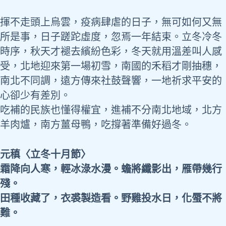
揮不走頭上烏雲，疫病肆虐的日子，無可如何又無
所是事，日子蹉跎虛度，忽焉一年結束。立冬冷冬
時序，秋天才褪去繽紛色彩，冬天就用溫差叫人感
受，北地迎來第一場初雪，南國的禾稻才剛抽穗，
南北不同調，遠方傳來社鼓聲響，一地祈求平安的
心卻少有差別。
吃補的民族也懂得權宜，進補不分南北地域，北方
羊肉爐，南方薑母鴨，吃撐著準備好過冬。
元稹〈立冬十月節〉
霜降向人寒，輕冰淥水漫。蟾將纖影出，雁帶幾行
殘。
田種收藏了，衣裘製造看。野雞投水日，化蜃不將
難。