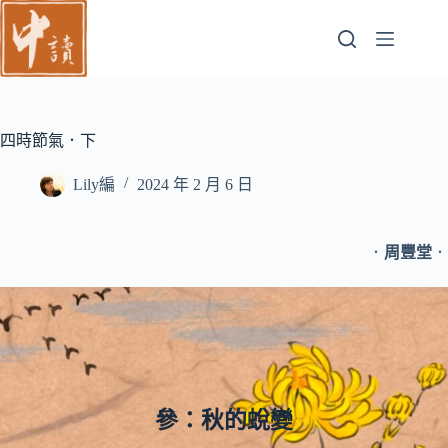
跳
至
主
要
內
容
四時節氣．下
Lily編
2024 年 2 月 6 日
．
周豐堂
．
參：秋的蛻變