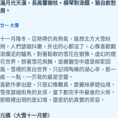
滿月光天漢，長風響樹枝。橫琴對淥醑，猶自斂愁
眉。
廿一 大雪
十一月隆冬，亞熱帶仍有熱氣，遙想北方大雪紛
飛，人們瑟縮抖擻，外出的心都沒了，心像喜歡翻
滾爛泥的驢馬，對著鬆軟的雪花在猶豫。虛幻的煙
花世界，想著雪花飛舞，是
撒鹽空中
還是柳絮因
風，雪裡的黑白世界，只記得
陶庵
的湖心亭，那一
痕、一點、一芥寫的最是空靈。
喜歡作夢出遊，只是幻像難真，愛麗絲夢遊仙境，
雪夜瑟縮街角的女孩，當下劃完手中
最後的火柴
，
那眼裡出現的是幻境，還是奶奶真實的笑容。
元稹〈大雪十一月節〉