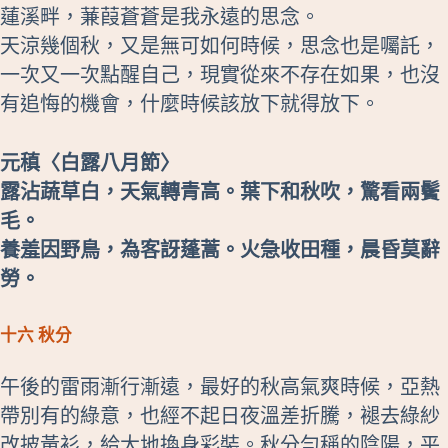
蓮溪畔，蒹葭蒼蒼是我永遠的思念。
天涼幾個秋，又是無可如何時候，思念也是囑託，
一次又一次點醒自己，現實從來不存在如果，也沒
有追悔的機會，什麼時候該放下就得放下。
元稹〈白露八月節〉
露沾蔬草白，天氣轉青高。葉下和秋吹，驚看兩鬢
毛。
養羞因野鳥，為客訝蓬蒿。火急收田種，晨昏莫辭
勞。
十六 秋分
午後的雷雨漸行漸遠，最好的秋高氣爽時候，亞熱
帶別有的綠意，也經不起日夜溫差折騰，褪去綠紗
改披黃衫，給大地換身彩裝。秋分勻稱的陰陽，平