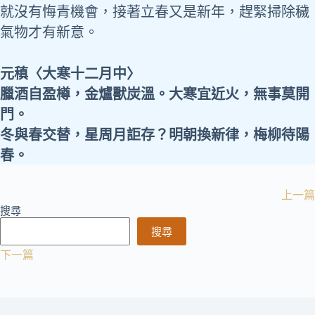
就沒有悔青機會，接著立春又是新年，趕緊掃除穢
氣物才有新意。
元稹〈大寒十二月中〉
臘酒自盈樽，金爐獸炭溫。大寒宜近火，無事莫開
門。
冬與春交替，星周月詎存？明朝換新律，梅柳待陽
春。
上一篇
搜尋
搜尋
下一篇