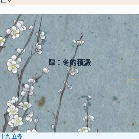
亡。
肆：冬的積澱
冬天
十九 立冬