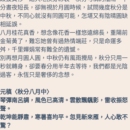
分晝夜短長，卻無視於月圓時候，試問幾度秋分是
中秋，不同心就沒有同圓可能，怎堪又有陰晴圓缺
相延誤。
八月桂花真香，想念像花香一樣悠遠綿長，重陽前
金菊黃了，難忘她曾有過熱情端莊，只是命運多
舛，千里嬋娟常有難全的遺憾。
別再想月圓人圓，中秋仍有風雨攪局，秋分只用一
秒就轉身，卻要春分用半年去等待，我們都是光陰
過客，永恆只是奢侈的念想。
元稹〈秋分八月中〉
琴彈南呂調，風色已高清。雲散飄颻影，雷收振怒
聲。
乾坤能靜肅，寒暑喜均平。忽見新來雁，人心敢不
驚？