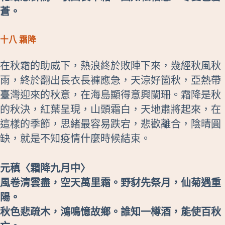
蒼。
十八 霜降
在秋霜的助威下，熱浪終於敗陣下來，幾經秋風秋
雨，終於翻出長衣長褲應急，天涼好箇秋，亞熱帶
臺灣迎來的秋意，在海島顯得意興闌珊。霜降是秋
的秋決，紅葉呈現，山頭霜白，天地肅將起來，在
這樣的季節，思緒最容易跌宕，悲歡離合，陰晴圓
缺，就是不知疫情什麼時候結束。
元稹〈霜降九月中〉
風卷清雲盡，空天萬里霜。野豺先祭月，仙菊遇重
陽。
秋色悲疏木，鴻鳴憶故鄉。誰知一樽酒，能使百秋