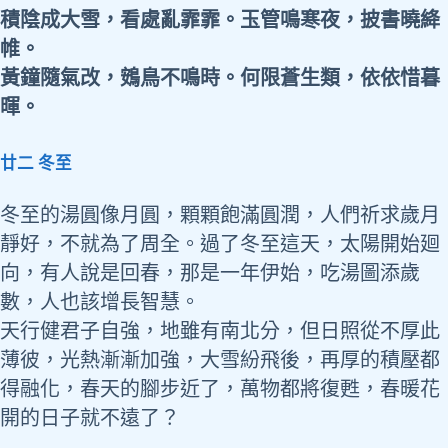
積陰成大雪，看處亂霏霏。玉管鳴寒夜，披書曉絳
帷。
黃鐘隨氣改，鴳鳥不鳴時。何限蒼生類，依依惜暮
暉。
廿二 冬至
冬至的湯圓像月圓，顆顆飽滿圓潤，人們祈求歲月
靜好，不就為了周全。過了冬至這天，太陽開始廻
向，有人說是回春，那是一年伊始，吃湯圖添歲
數，人也該增長智慧。
天行健君子自強，地雖有南北分，但日照從不厚此
薄彼，光熱漸漸加強，大雪紛飛後，再厚的積壓都
得融化，春天的腳步近了，萬物都將復甦，春暖花
開的日子就不遠了？