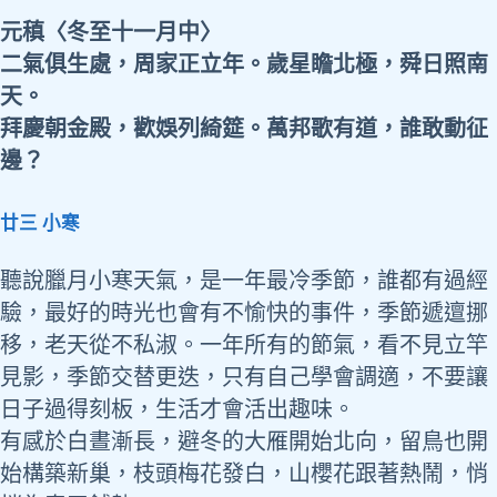
元稹〈冬至十一月中〉
二氣俱生處，周家正立年。歲星瞻北極，舜日照南
天。
拜慶朝金殿，歡娛列綺筵。萬邦歌有道，誰敢動征
邊？
廿三 小寒
聽說臘月小寒天氣，是一年最冷季節，誰都有過經
驗，最好的時光也會有不愉快的事件，季節遞邅挪
移，老天從不私淑。一年所有的節氣，看不見立竿
見影，季節交替更迭，只有自己學會調適，不要讓
日子過得刻板，生活才會活出趣味。
有感於白晝漸長，避冬的大雁開始北向，留鳥也開
始構築新巢，枝頭梅花發白，山櫻花跟著熱鬧，悄