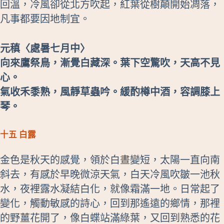
回溫，冷風卻從北方吹起，紅葉從樹顛開始凋落，
凡事都要因地制宜。
元稹〈處暑七月中〉
向來鷹祭鳥，漸覺白藏深。葉下空驚吹，天高不見
心。
氣收禾黍熟，風靜草蟲吟。緩酌樽中酒，容調膝上
琴。
十五 白露
金色是秋天的感覺，領於白晝變短，太陽一直向南
斜去，有感於早晚微涼天氣，白天冷風吹皺一池秋
水，夜裡露水凝結白化，就像霜滿一地。日常起了
變化，觸動敏感的詩心，回到那遙遠的鄉情，那裡
的野薑花開了，像白蝶站滿綠葉，又回到熟悉的花