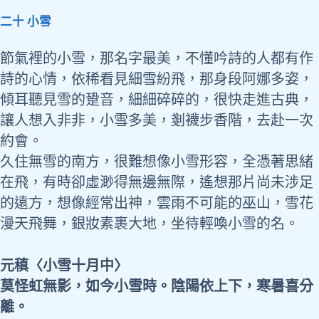
二十 小雪
節氣裡的小雪，那名字最美，不懂吟詩的人都有作
詩的心情，依稀看見細雪紛飛，那身段阿娜多姿，
傾耳聽見雪的跫音，細細碎碎的，很快走進古典，
讓人想入非非，小雪多美，剗襪步香階，去赴一次
約會。
久住無雪的南方，很難想像小雪形容，全憑著思緒
在飛，有時卻虛渺得無邊無際，遙想那片尚未涉足
的遠方，想像經常出神，雲雨不可能的巫山，雪花
漫天飛舞，銀妝素裹大地，坐待輕喚小雪的名。
元稹〈小雪十月中〉
莫怪虹無影，如今小雪時。陰陽依上下，寒暑喜分
離。